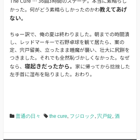
The Cure … 36曲3時間のステーヂ。本当に素晴らし
教えてあげ
かった。何がどう素晴らしかったのかわ
ない。
ちゅー訳で、俺の夏は終わりました。朝までの時間潰
し、レッドマーキーで石野卓球を観て居たら、案の
定、宍戸留美、立ったまま睡魔が襲い、壮大に尻餅を
つきました。それでも全然恥づかしくなかった。なぜ
寝起きだったから。
なら、
家に帰ってから捻挫した
左手首に湿布を貼りました。おわり。
普通の日々
the cure
,
フジロック
,
宍戸錠
,
酒