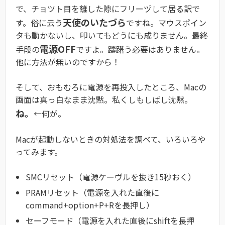
で、チョツト目を離した隙にフリーヅして居る訳で
天使のいたづら
す。俗に云う
ですね。マウスポイン
タも動かないし、叩いてもどうにも成りません。最終
電源OFF
手段の
ですよ。躊躇う必要はありません。
他に方法が無いのですから！
そして、おもむろに電源を再投入したところ、Macの
画面は真っ白なまま沈黙。私くしもしばし沈黙。
ね。
←何が。
Macが起動しないときの対処法を調べて、いろいろや
ってみます。
SMCリセット（電源ケーヴルを抜き15秒おく）
PRAMリセット（電源を入れた直後に
command+option+P+Rを長押し）
セーフモード（電源を入れた直後にshiftを長押