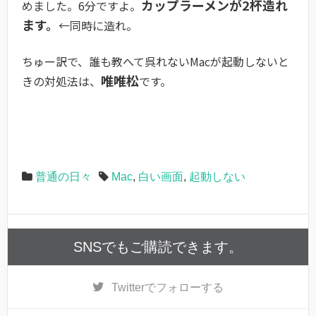
カップラーメンが2杯造れ
めました。6分ですよ。
ます。
←同時に造れ。
ちゅー訳で、誰も教へて呉れないMacが起動しないと
唯唯松
きの対処法は、
です。
普通の日々
Mac
,
白い画面
,
起動しない
SNSでもご購読できます。
Twitter
でフォローする