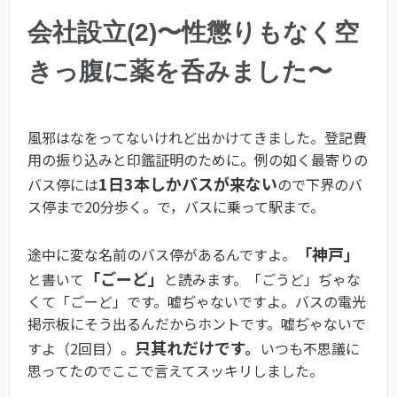
会社設立(2)〜性懲りもなく空
きっ腹に薬を呑みました〜
風邪はなをってないけれど出かけてきました。登記費
用の振り込みと印鑑証明のために。例の如く最寄りの
1日3本しかバスが来ない
バス停には
ので下界のバ
ス停まで20分歩く。で，バスに乗って駅まで。
「神戸」
途中に変な名前のバス停があるんですよ。
「ごーど」
と書いて
と読みます。「ごうど」ぢゃな
くて「ごーど」です。嘘ぢゃないですよ。バスの電光
掲示板にそう出るんだからホントです。嘘ぢゃないで
只其れだけです。
すよ（2回目）。
いつも不思議に
思ってたのでここで言えてスッキリしました。