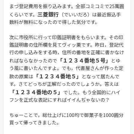
まづ登記費用を振り込みます。全部コミコミで25萬圓
三菱銀行
くらいです。
（でいいだろ）は最近振込手
数料が無料になったので得した気分です。
次に市役所に行って印鑑証明書をもらいます。その印
鑑証明書の住所欄を見てヴィッ栗です。昨日，登記代
行の申し込みをする時，住所の番地を正確に書かなけ
「１２３４番地５号」
ればならなかったので
とゆ
う風に書いたんですよ。でも，代書屋さんが作った定
「１２３４番地５」
款の原案は
となって居たんで
す。さてどっちが正解だったのでしょうか。答えは
「１２３４番地の５」
でした。もう全国的にハイ
フンを正式な表記にすればイイんぢゃないの？
ちゅーことで，総仕上げに100均で御菓子を1000圓分
買って帰ってきました。