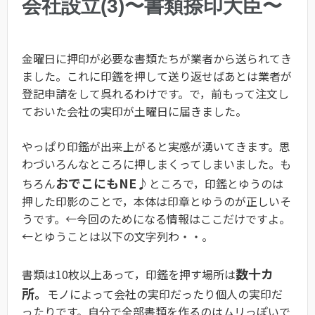
会社設立(3)〜書類捺印大臣〜
金曜日に押印が必要な書類たちが業者から送られてき
ました。これに印鑑を押して送り返せばあとは業者が
登記申請をして呉れるわけです。で，前もって注文し
ておいた会社の実印が土曜日に届きました。
やっぱり印鑑が出来上がると実感が湧いてきます。思
わづいろんなところに押しまくってしまいました。も
おでこにもNE♪
ちろん
ところで，印鑑とゆうのは
押した印影のことで，本体は印章とゆうのが正しいそ
うです。←今回のためになる情報はここだけですよ。
←とゆうことは以下の文字列わ・・。
数十カ
書類は10枚以上あって，印鑑を押す場所は
所。
モノによって会社の実印だったり個人の実印だ
ったりです。自分で全部書類を作るのはムリっぽいで