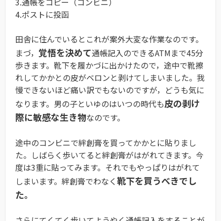
3.通帳をコピー（コンビニ）
4.ポストに投函
田舎に住んでいるとこれが案外大変な作業なのです。
覚悟を決めて
まづ，
通帳記入のできるATMまで45分
歩きます。靴下を履かづに出かけたので，途中で靴擦
れしてかかとの皮がベロンと剥けてしまいました。我
慢できないほど痛い訳でもないのですが，どうも気に
皮の剥け
なります。男の子といゆのはいつの時代も
際に敏感な生き物
なのです。
途中のコンビニで絆創膏を買ってかかとに貼りまし
た。しばらく歩いてると絆創膏がはがれてきます。今
度は3重に貼ってみます。それでもやっぱりはがれて
靴下を買うべきでし
しまいます。絆創膏でわなく
た。
さらにてくてく歩いてようやく通帳記入をすることが