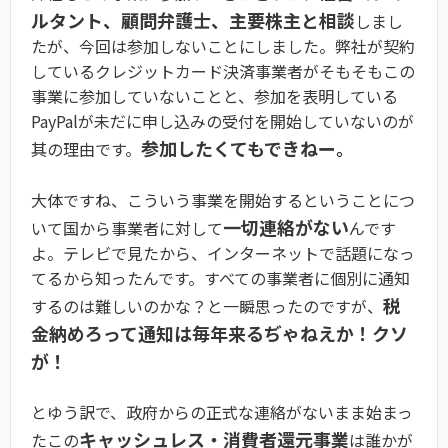
ルタント、顧問弁護士、主要株主と相談
しまし
たが、今回は参加しないことにしました。弊社が契約
しているクレジットカード決済事業者がそもそもこの
事業に参加していないことと、参加を表明している
PayPalが未だに申し込みの受付を開始していないのが
参加したくてもできねー。
其の理由です。
大体ですね、こういう事業を開始するということにつ
一切連絡がない
いて国から事業者に対して
んです
よ。テレビで見たから、インターネットで話題になっ
てるから知ったんです。すべての事業者に個別に通知
税
するのは難しいのかな？と一瞬思ったのですが、
金納めろって通知は毎年来るぢゃねえか！クソ
が！
とゆう訳で、政府からの正式な連絡がないまま始まっ
キャッシュレス・消費者還元事業
たこの
は誰かが