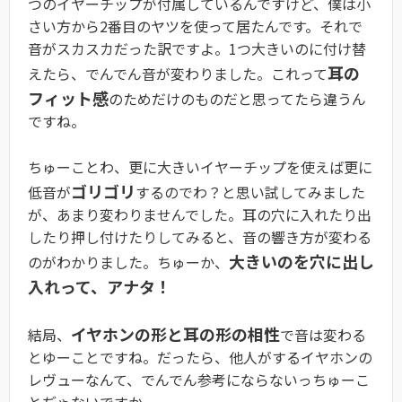
つのイヤーチップが付属しているんですけど、僕は小
さい方から2番目のヤツを使って居たんです。それで
音がスカスカだった訳ですよ。1つ大きいのに付け替
耳の
えたら、でんでん音が変わりました。これって
フィット感
のためだけのものだと思ってたら違うん
ですね。
ちゅーことわ、更に大きいイヤーチップを使えば更に
ゴリゴリ
低音が
するのでわ？と思い試してみました
が、あまり変わりませんでした。耳の穴に入れたり出
したり押し付けたりしてみると、音の響き方が変わる
大きいのを穴に出し
のがわかりました。ちゅーか、
入れって、アナタ！
イヤホンの形と耳の形の相性
結局、
で音は変わる
とゆーことですね。だったら、他人がするイヤホンの
レヴューなんて、でんでん参考にならないっちゅーこ