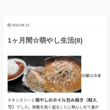
2010.04.13
1ヶ月間☆萌やし生活(8)
日曜は冷凍
萌やしのホイル包み焼き（鮭入
チキンカリーと
り）
でした。御飯を高く盛ることに執心し杉て量が