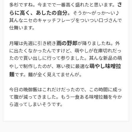
さ
多杉ですね。今までで一番高く盛れたと思います。
らに高く、あしたの自分。
そうか〜がっか〜い♪
其んなニセのキャッチフレーヅをついつい口づさんで
仕舞います。
雨の野郎
月曜は先週に引き続き
が降りましたね。外
に出たくなかったんですけど、萌やしが在庫切れだっ
たので買い出しに行って参りました。其んな新品の萌
萌やし味噌拉
やしで制作したのが、寒い夜に最適な
麺
です。麺が全く見えてませんが。
今日の晩御飯はこれだけだったので、この時間に成っ
て腹が減ってきました。もう一食ある味噌拉麺を今か
ら造ってしまいそうです。