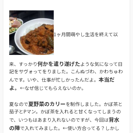
1ヶ月間萌やし生活を終えて以
何かを遣り遂げた
来、すっかり
ような気になって日
記をサヴォってをりました。こんぬづわ、かわちゅわ
本当だ
んです。いや、仕事が忙しかったんだよ。
よ。
←なぜ信じてもらえないのか。
夏野菜のカリー
夏なので
を制作しました。かぼ茶と
茄子とPマン。かぼ茶を入れると甘くなってしまうの
背水
で、いつもはあまり入れないのですが、今回は
の陣
で入れてみました。←使い方合ってる？しかし