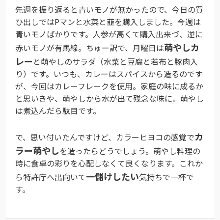
先週を振り返ると青いモノが無かったので、今日の買
ひ出しではPマンと水菜と韮を購入しました。今週は
青いモノばかりです。人参が高くて購入出来づ、逆に
萌やしカ
赤いモノが有馬線。ちゅー訳で、月曜日は
レー
と萌やしのサラダ（水菜と豆腐と若布と豚肉入
り）です。いつも、カレーはスパイスから造るのです
が、今回はカレーフレークを使用。家庭の味に成るか
と思いきや、萌やしから水が出て残念な味に。萌やし
は煮込んだら駄目です。
カ
で、思い付いたんですけど、カラーヒヨコの感覚で
ラー萌やし
を造ったらどうでしょう。萌やし料理の
時に食卓の彩りを心配しなくて良くなります。これか
一儲けしたい
ら特許庁へ出向いて
気持ちで一杯で
す。