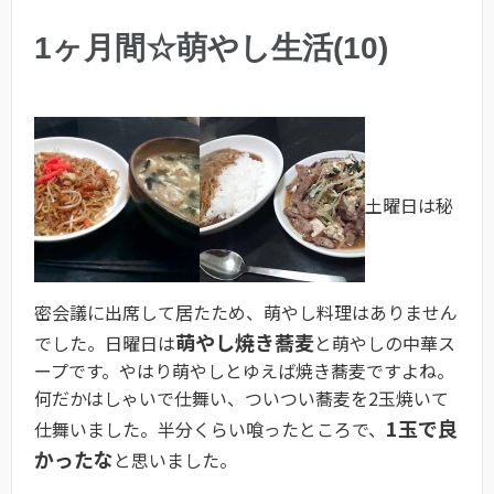
1ヶ月間☆萌やし生活(10)
土曜日は秘
密会議に出席して居たため、萌やし料理はありません
萌やし焼き蕎麦
でした。日曜日は
と萌やしの中華ス
ープです。やはり萌やしとゆえば焼き蕎麦ですよね。
何だかはしゃいで仕舞い、ついつい蕎麦を2玉焼いて
1玉で良
仕舞いました。半分くらい喰ったところで、
かったな
と思いました。