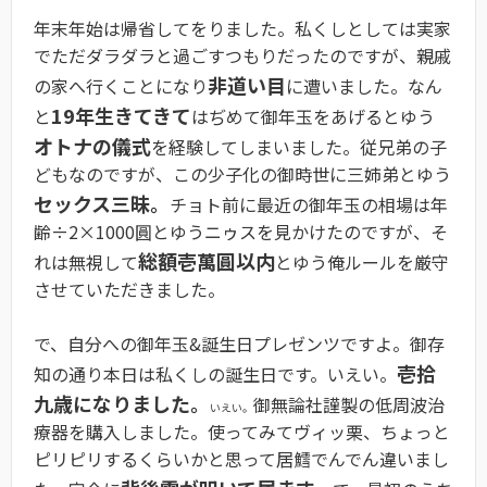
年末年始は帰省してをりました。私くしとしては実家
でただダラダラと過ごすつもりだったのですが、親戚
非道い目
の家へ行くことになり
に遭いました。なん
19年生きてきて
と
はぢめて御年玉をあげるとゆう
オトナの儀式
を経験してしまいました。従兄弟の子
どもなのですが、この少子化の御時世に三姉弟とゆう
セックス三昧。
チョト前に最近の御年玉の相場は年
齢÷2×1000圓とゆうニゥスを見かけたのですが、そ
総額壱萬圓以内
れは無視して
とゆう俺ルールを厳守
させていただきました。
で、自分への御年玉&誕生日プレゼンツですよ。御存
壱拾
知の通り本日は私くしの誕生日です。いえい。
九歳になりました。
御無論社謹製の低周波治
いえい。
療器を購入しました。使ってみてヴィッ栗、ちょっと
ピリピリするくらいかと思って居鱈でんでん違いまし