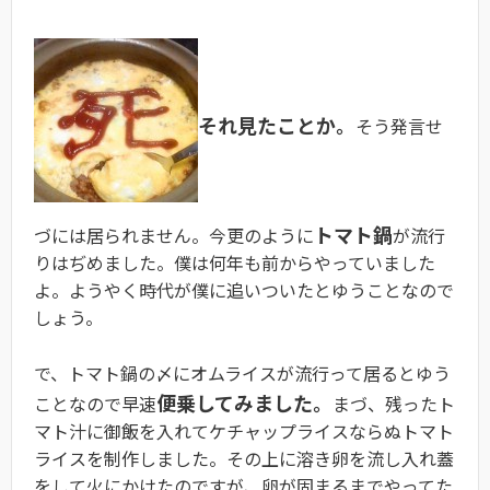
それ見たことか。
そう発言せ
トマト鍋
づには居られません。今更のように
が流行
りはぢめました。僕は何年も前からやっていました
よ。ようやく時代が僕に追いついたとゆうことなので
しょう。
で、トマト鍋の〆にオムライスが流行って居るとゆう
便乗してみました。
ことなので早速
まづ、残ったト
マト汁に御飯を入れてケチャップライスならぬトマト
ライスを制作しました。その上に溶き卵を流し入れ蓋
をして火にかけたのですが、卵が固まるまでやってた