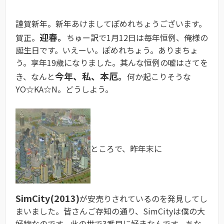
謹賀新年。新年あけましてぽめれちょうございます。
迎春。
賀正。
ちゅー訳で1月12日は毎年恒例、俺様の
誕生日です。いえーい。ぽめれちょう。ありまちょ
う。享年19歳になりました。其んな恒例の嘘はさてを
今年、私、本厄。
き、なんと
何か起こりそうな
YO☆KA☆N。どうしよう。
ところで、昨年末に
SimCity(2013)
が安売りされているのを発見してし
まいました。皆さんご存知の通り、SimCityは僕の大
好物なのです。此の世で3番目に好きなんです。ちな