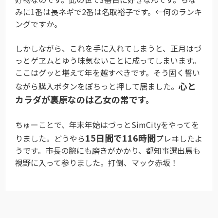
みに1番は長ネギで2番は名取裕子です。←何のランキ
ングですか。
しかしながら、これを手に入れてしまうと、正月はづ
っとゲヱムとゆう味気ないことに成ってしまいます。
ここはグッと堪えて年を越すべきです。そう固く誓い
心と
ながら購入ボタンをぽちっと押して居ました。
カラダが裏原なのは乙女の常です。
ちゅーことで、年末年始はづっとSimCityをやってを
15日間で116時間
りました。どうやら
プレヰしたよ
うです。市長の腕にも磨きがかかり、都知事選出馬も
視野に入って参りました。打倒、マック赤坂！