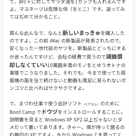
て、卵1ヶに対してサラダ油を1カップも入れるんです
よ。マヨネーヅは危険な侠（をとこ）です。造ってみ
てはぢめて分かること。
新しいまっきゅ
其んな此んなで、なんと
を購入した
のですよ。この前 iMac の新製品が発表されたので、
安くなった一世代前のヤツを。新製品とどっちにする
減価償
か迷ったんですけど、会社の経費で買うので
却しなくていい
10萬圓未満のモノをとゆうオトナの
事情でこうなりました。それでも、今まで使ってた扇
風機の風を当て続けないと動画も満足に見られないポ
ンコツと比べればサクサクですよ。
で、まづわ仕事で使う会計ソフト
のために
（とゲヱム）
ドウヅ
Boot Camp で
をインストロールすることに。
説明書を見ると Windows XP SP2 以上ぢゃないとダ
メだって書いてあります。きゃー。僕が持って居るの
わ無印の XP ですよ。今から Windows 7 を買ってく