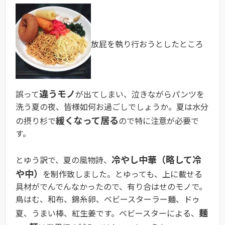
放屁を執り行おうとしたところ
違うモノ
誤って
が出てしまい、泣きながらパンツを
洗う夏の夜、皆様如何お過ごしでしょうか。夏は水分
緩くなって居る
の摂り杉で
ので特に注意が必要で
す。
冷やし中華（略して冷
とゆう訳で、夏の風物詩、
や中）
を制作致しました。とゆっても、上に載せる
具材がでんでんなかったので、有り合はせのモノで。
鳥はむ、和布、錦糸卵、ベビースターラー麺、ドゥ
麺
夏、うまい棒、紅生姜です。ベビースターによる、