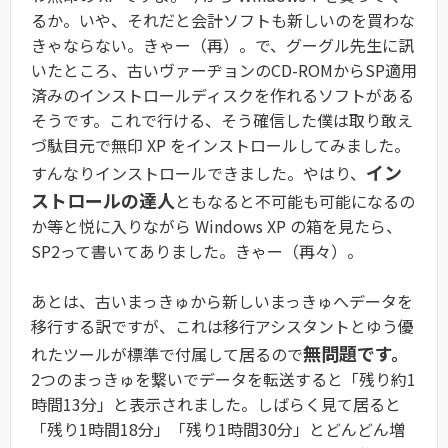
るか。いや、それだと会計ソフトも新しいのを買わな
きゃならない。きゃー（再）。で、グーグル先生に訊
いたところ、古いヴァーヂョンのCD-ROMからSP適用
済みのインストロールディスクを作れるソフトがある
そうです。これで行ける、そう確信した僕は取り敢え
づ駄目元で無印 XP をインストロールしてみました。
イン
すんなりインストロールできました。やはり、
ストロールの達人
ともなると不可能も可能になるの
か等と悦に入りながら Windows XP の箱を見たら、
SP2って書いてありました。きゃー（再々）。
あとは、古いまっきゅから新しいまっきゅへデータを
移行する訳ですが、これは移行アシスタントとゆう優
無問題です。
れたツールが標準で付属して居るので
2つのまっきゅを繋いでデータを転送すると「残り約1
時間13分」と表示されました。しばらく見て居ると
「残り1時間18分」「残り1時間30分」とどんどん増