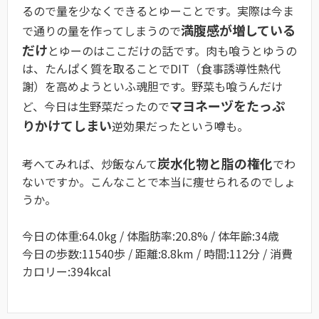
るので量を少なくできるとゆーことです。実際は今ま
満腹感が増している
で通りの量を作ってしまうので
だけ
とゆーのはここだけの話です。肉も喰うとゆうの
は、たんぱく質を取ることでDIT（食事誘導性熱代
謝）を高めようといふ魂胆です。野菜も喰うんだけ
マヨネーヅをたっぷ
ど、今日は生野菜だったので
りかけてしまい
逆効果だったという噂も。
炭水化物と脂の権化
考へてみれば、炒飯なんて
でわ
ないですか。こんなことで本当に痩せられるのでしょ
うか。
今日の体重:64.0kg / 体脂肪率:20.8% / 体年齢:34歳
今日の歩数:11540歩 / 距離:8.8km / 時間:112分 / 消費
カロリー:394kcal