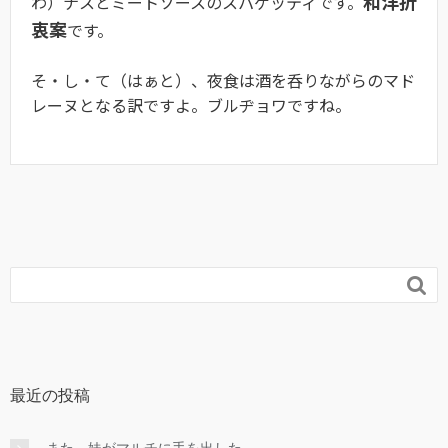
和洋折
わ）ナスとミートソースのスパゲッティです。
衷案
です。
そ・し・て（はぁと）、夜食は酒を呑りながらのマド
レーヌとなる訳ですよ。ブルヂョワですね。

最近の投稿
また、妹がマルチに手を出した