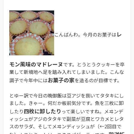
レ
こんばんわ。今月のお菓子は
モン風味のマドレーヌ
です。とうとうクッキーを卒
業して新境地へ足を踏み入れてしまいました。こんな
お菓子の家
調子で今年中には
を造るのが目標です。
とゆー訳で今日の晩御飯は豆アジを捌いてタタキにし
ました。きゃー。何だか板前気分です。魚を三枚に卸
四枚に卸したり
したり
って楽しいですね。メヰンデ
ィッシュがアジのタタキで副菜が豆腐とワカメとレタ
スのサラダ、そしてメヰンディッシュが（←2回目で