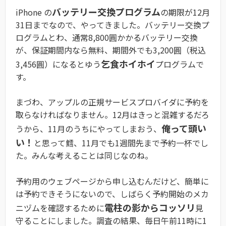
バッテリー交換プログラム
iPhone の
の期限が12月
31日までなので、やってきました。バッテリー交換プ
ログラムとわ、通常8,800圓かかるバッテリー交換
が、保証期間内なら無料、期間外でも3,200圓（税込
乞食ホイホイ
3,456圓）になるとゆう
プログラムで
す。
まづわ、アップルの正規サービスプロバイダに予約を
取らなければなりません。12月はきっと混雑するだろ
俺って頭い
うから、11月のうちにやってしまおう、
い！
と思って鱈、11月でも1週間先まで予約一杯でし
た。みんな考えることは同じなのね。
予約用のウェブページから申し込むんだけど、簡単に
は予約できそうにないので、しばらく予約開始のメカ
電柱の影からコッソリ
ニヅムを確認するために
見
守ることにしました。調査の結果、毎日午前11時に1