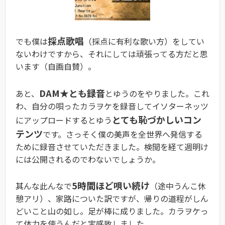
採点歌唱
でも僕は
（採点に有利な歌い方）をしてい
ないわけですから、それにしては頑張ってる方だと思
います（自画自賛）。
DAM★とも録音
あと、
とゆうのをやりました。これ
わ、自分の唄ったカラヲケを録音してイソターネッツ
とても恥づかしいコン
にアップロードするとゆう
テンツ
です。さっそく僕の美声を全世界へ発信する
ために録音させていただきました。検閲を経て週明け
には公開されるのでわないでしょうか。
5時間ほど唄い続け
其んな此んなで
（途中うんこ休
憩アリ）、家路についた訳ですが、帰りの道程がしん
どいこと山の如し。足が棒に成りました。カラヲケっ
て体力を使うんだと実感致しました。