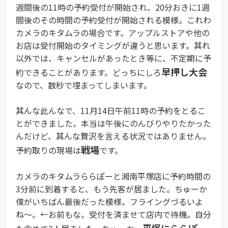
週間後の11時の予約受付が開始され、20分おきに1週
間後のその時間の予約受付が開始される模様。これわ
カメラのキタムラの場合です。アップルストアや他の
お店は受付開始のタイミングが違うと思います。其れ
以外では、キャンセルがあったとき等に、不定期に予
早押し大会
約できることがあります。どっちにしろ
なので、数秒で埋まってしまいます。
其んな此んなで、11月14日午前11時の予約をとるこ
とができました。本当は午後にのんびりやりたかった
んだけど、其んな贅沢を言える状況ではありません。
戦場
予約取りの現場は
です。
カメラのキタムラららぽーと湘南平塚店に予約時間の
3分前に到着すると、もう先客が居ました。ちゅーか
僕がいちばん最後だった模様。フライングづるいよ
ね〜。←お前もな。受付を済ませて店内で待機。自分
平塚にららぽー