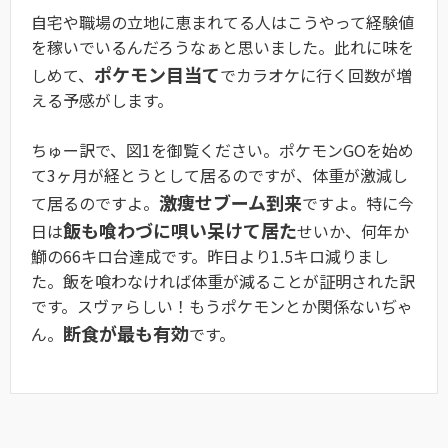
自宅や職場の立地に恵まれてる人はこうやって経験値
を稼いでいるんだろうなぁと思いました。此れに味を
ポケモン目当て
しめて、
でカラオケに行く回数が増
える予感がします。
ちゅー訳で、図1を御覧ください。ポケモンGOを始め
て3ヶ月が経とうとして居るのですが、体重が激減し
激痩せブーム到来
て居るのですよ。
ですよ。特に今
飯も喰わづに唄い呆けて居た
日は
せいか、何年か
鰤の66キロ台達成です。昨日より1.5キロ減りまし
た。飯を喰わなければ体重が減ることが証明された訳
です。スヴァらしい！もうポケモンとか関係ないぢゃ
断食が最も有効
ん。
です。