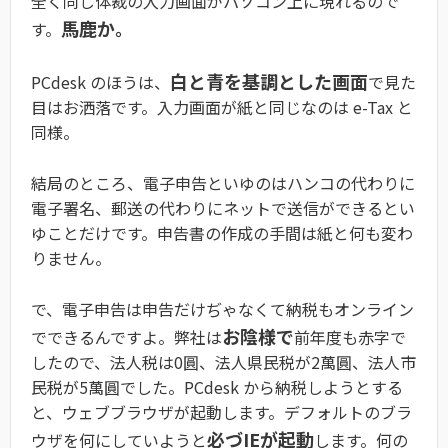
全く同じ体裁の入力画面がパソコン上に現れるので
馬鹿か。
す。
白と青を基調とした画面
PCdesk のほうは、
で見た
目はお洒落です。入力画面が紙と同じなのは e-Tax と
同様。
結局のところ、電子申告といゆのはハンコの代わりに
電子署名、郵送の代わりにネットで送信ができるとい
ゆことだけです。申告書の作成の手間は紙と何も変わ
りません。
で、電子申告は申告だけぢゃなくて納税もオンライン
お陰様で
でできるんですよ。弊社は
前年度も赤字で
したので、法人税は0圓、法人県民税が2萬圓、法人市
民税が5萬圓でした。PCdesk から納税しようとする
と、ウェブブラウザが起動します。デフォルトのブラ
必づIEが起動
ウザを何にしていようと
します。何の