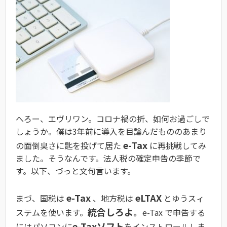
へろー、エヴリワン。コロナ禍の折、如何お過ごしで
しょうか。僕は3年前に導入を目論んだもののあまり
e-Tax
の面倒臭さに匙を投げて居た
に再挑戦してみ
ました。そうなんです。法人税の確定申告の季節で
す。以下、づっと文句言います。
e-Tax
eLTAX
まづ、国税は
、地方税は
とゆうスィ
統合しろよ。
ステムを使います。
e-Tax で申告する
e-Taxソフト
にはパソコンに
をインストロールしま