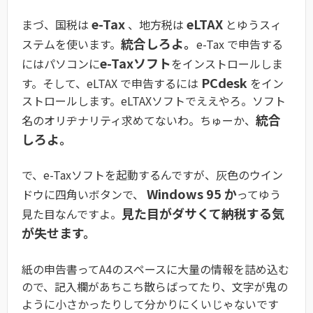
e-Tax
eLTAX
まづ、国税は
、地方税は
とゆうスィ
統合しろよ。
ステムを使います。
e-Tax で申告する
e-Taxソフト
にはパソコンに
をインストロールしま
PCdesk
す。そして、eLTAX で申告するには
をイン
ストロールします。eLTAXソフトでええやろ。ソフト
統合
名のオリヂナリティ求めてないわ。ちゅーか、
しろよ。
で、e-Taxソフトを起動するんですが、灰色のウイン
Windows 95 か
ドウに四角いボタンで、
ってゆう
見た目がダサくて納税する気
見た目なんですよ。
が失せます。
紙の申告書ってA4のスペースに大量の情報を詰め込む
ので、記入欄があちこち散らばってたり、文字が鬼の
ように小さかったりして分かりにくいじゃないです