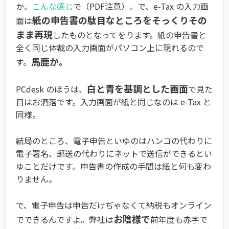
か。
こんな感じ
で（PDF注意）。で、e-Tax の入力画
紙の申告書の駄目なところをそっくりその
面は
まま再現
したものとなってをります。紙の申告書と
全く同じ体裁の入力画面がパソコン上に現れるので
馬鹿か。
す。
白と青を基調とした画面
PCdesk のほうは、
で見た
目はお洒落です。入力画面が紙と同じなのは e-Tax と
同様。
結局のところ、電子申告といゆのはハンコの代わりに
電子署名、郵送の代わりにネットで送信ができるとい
ゆことだけです。申告書の作成の手間は紙と何も変わ
りません。
で、電子申告は申告だけぢゃなくて納税もオンライン
お陰様で
でできるんですよ。弊社は
前年度も赤字で