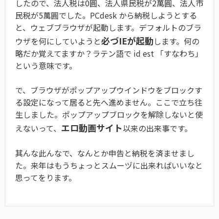
したので、法人税は0圓、法人県民税が2萬圓、法人市
民税が5萬圓でした。PCdesk から納税しようとする
と、ウェブブラウザが起動します。デフォルトのブラ
必づIEが起動
ウザを何にしていようと
します。何の
略だか覚えてますか？ラテン語で id est 「すなわち」
という意味です。
で、ブラウザがポップアップウインドウをブロックす
る設定になって居ると先へ進めません。ここで立ち往
生しました。ポップアップブロックを解除しないと使
エロ動画サイト
えないって、
以来の出来事です。
其んな此んなで、なんとか申告と納税を済ませまし
た。来年はもうちょっとスムーヅに出来ればいいなと
思ってをります。