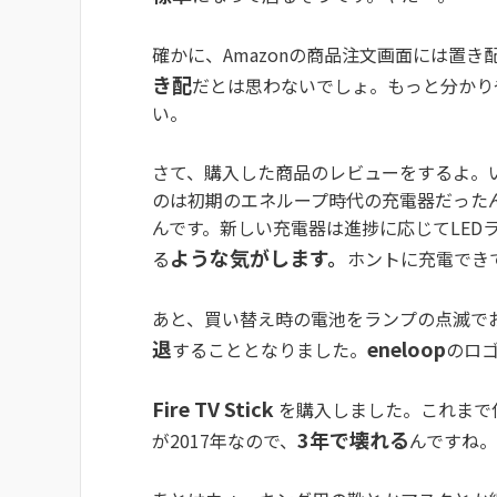
確かに、Amazonの商品注文画面には置
き配
だとは思わないでしょ。もっと分かり
い。
さて、購入した商品のレビューをするよ。
のは初期のエネループ時代の充電器だった
んです。新しい充電器は進捗に応じてLED
ような気がします。
る
ホントに充電でき
あと、買い替え時の電池をランプの点滅で
退
eneloop
することとなりました。
のロ
Fire TV Stick
を購入しました。これまで
3年で壊れる
が2017年なので、
んですね