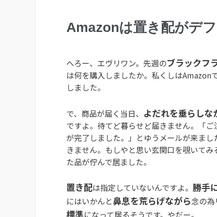
Amazonは置き配がデ
ブラックフ
へろー、エヴリワン。先週の
は何を購入しましたか。私くしはAmazon
しました。
よだれを垂らしな
で、商品が届く当日、
ですよ。待てど暮らせど届きません。「ご
が完了しました。」とゆうメールが来まし
きません。もしやと思い玄関口を覗いてみ
た品が佇んで居ました。
置き配
勝手
は指定していないんですよ。
鼻息を荒らげながら
にはいかんと
念の為
標準
になって居るそうです。やだー。