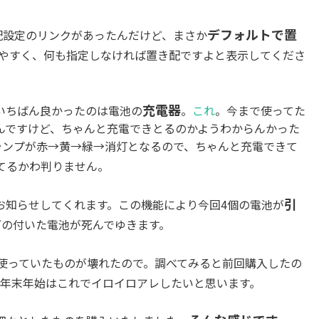
デフォルトで置
き配設定のリンクがあったんだけど、まさか
やすく、何も指定しなければ置き配ですよと表示してくださ
充電器
いちばん良かったのは電池の
。
これ
。今まで使ってた
んですけど、ちゃんと充電できとるのかようわからんかった
ランプが赤→黄→緑→消灯となるので、ちゃんと充電できて
てるかわ判りません。
引
お知らせしてくれます。この機能により今回4個の電池が
ゴの付いた電池が死んでゆきます。
使っていたものが壊れたので。調べてみると前回購入したの
。年末年始はこれでイロイロアレしたいと思います。