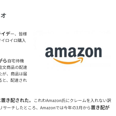
フォ
ライデ
ー、皆様
でイロイロ購入
がら
自宅待機
注文商品の配達
たが、商品は届
ると、配達され
に置き配された。
これわAmazon氏にクレームを入れない訳
置き配が
リサーチしたところ、Amazonでは今年の3月から