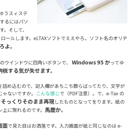
ゆうスィステ
申告するにはパソ
す。そして、
ロールします。eLTAXソフトでええやろ。ソフト名のオリヂ
ろよ。
Windows 95 か
灰色のウインドウに四角いボタンで、
ってゆ
納税する気が失せます。
報を詰め込むので、記入欄があちこち散らばってたり、文字が
じゃないですか。
こんな感じ
で（PDF注意）。で、e-Tax の
をそっくりそのまま再現
したものとなってをります。紙の
馬鹿か。
ン上に現れるのです。
画面
で見た目はお洒落です。入力画面が紙と同じなのは e-