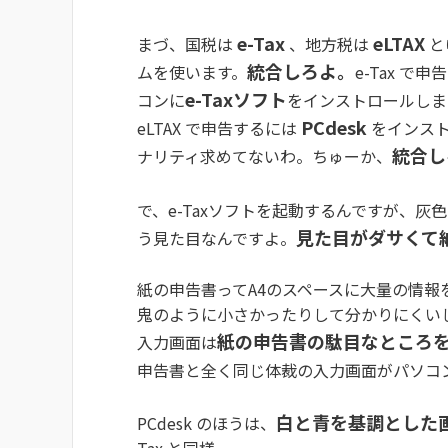
e-Tax
eLTAX
まづ、国税は
、地方税は
と
統合しろよ。
ムを使います。
e-Tax で
e-Taxソフト
コンに
をインストロールしま
PCdesk
eLTAX で申告するには
をインスト
統合し
ナリティ求めてないわ。ちゅーか、
で、e-Taxソフトを起動するんですが、
見た目がダサくて
う見た目なんですよ。
紙の申告書ってA4のスペースに大量の情
鬼のように小さかったりして分かりにくい
紙の申告書の駄目なところ
入力画面は
申告書と全く同じ体裁の入力画面がパソコ
白と青を基調とした
PCdesk のほうは、