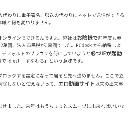
の代わりに電子署名、郵送の代わりにネットで送信ができる
は紙と何も変わりません。
お陰様で
オンラインでできるんですよ。弊社は
前年度も赤
萬圓、法人市民税が5萬圓でした。PCdesk から納税しよ
必づIEが起動
。デフォルトのブラウザを何にしていようと
id est 「すなわち」という意味です。
ブロックする設定になって居ると先へ進めません。ここで立
エロ動画サイト
解除しないと使えないって、
以来の出来事
ませました。来年はもうちょっとスムーヅに出来ればいいな