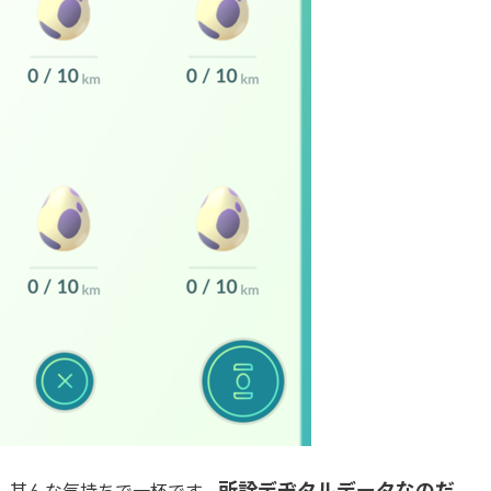
所詮デヂタルデータなのだ
。其んな気持ちで一杯です。