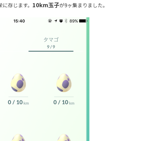
10km玉子
栄に存じます。
が9ヶ集まりました。