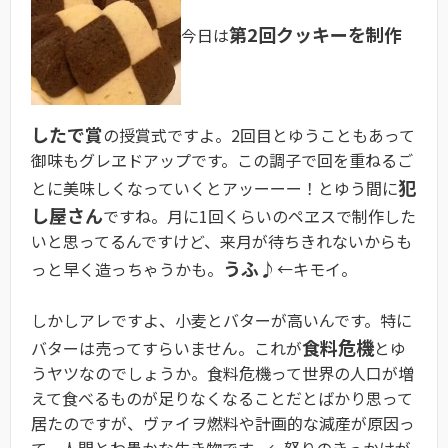
第2回クッキーを制作
今日は
したで賞
の授賞式ですよ。2回目とゆうこともあって
御味もグレヱドアップです。この調子で回を重ねるご
犯
とに美味しくなっていくとアッーーー！とゆう間に
し屋さん
ですね。月に1回くらいのペヱスで制作した
いと思ってるんですけど、来月が待ちきれないからも
うふ♪
っと早く造っちゃうかも。
←キモイ。
しかしアレですよ、小麦とバターが高いんです。特に
食料危機
バターは売ってすらいません。これが
とゆ
うヤツなのでしょうか。食料危機って世界の人口が増
えて食べるものが足りなくなることだとばかり思って
居たのですが、ヴァイヲ燃料や計画的な減産が原因っ
て、人間とわ愚かな生き物です。←怒りのきっかけが