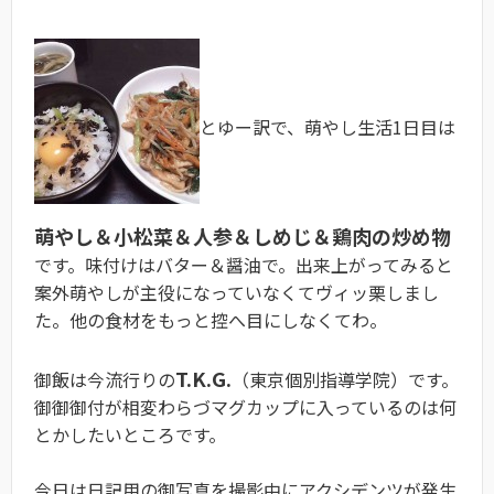
とゆー訳で、萌やし生活1日目は
萌やし＆小松菜＆人参＆しめじ＆鶏肉の炒め物
です。味付けはバター＆醤油で。出来上がってみると
案外萌やしが主役になっていなくてヴィッ栗しまし
た。他の食材をもっと控へ目にしなくてわ。
T.K.G.
御飯は今流行りの
（東京個別指導学院）です。
御御御付が相変わらづマグカップに入っているのは何
とかしたいところです。
今日は日記用の御写真を撮影中にアクシデンツが発生