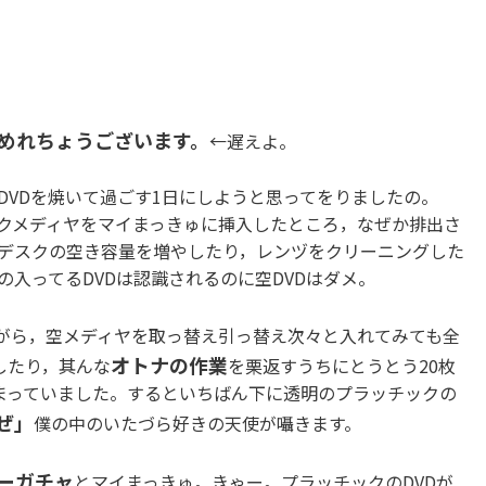
めれちょうございます。
←遅えよ。
DVDを焼いて過ごす1日にしようと思ってをりましたの。
ランクメディヤをマイまっきゅに挿入したところ，なぜか排出さ
デスクの空き容量を増やしたり，レンヅをクリーニングした
の入ってるDVDは認識されるのに空DVDはダメ。
がら，空メディヤを取っ替え引っ替え次々と入れてみても全
オトナの作業
したり，其んな
を栗返すうちにとうとう20枚
まっていました。するといちばん下に透明のプラッチックの
ぜ」
僕の中のいたづら好きの天使が囁きます。
ーガチャ
とマイまっきゅ。きゃー。プラッチックのDVDが