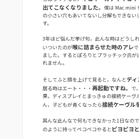
出てこなくなりました。
僕は Mac m
の小さい穴もあいてないし分解もできない
す。
3年ほど悩んだ挙げ句，此んな時はどうし
喉に詰まらせた時のアレ
いついたのが
で
ました。するとぽろりとプラッチック氏が
れません。
ディ
そしてふと顔を上げて見ると，なんと
再起動ですね。
居る時はエート・・・
で
果，ディスプレイとまっきゅの接続ケーヴ
接続ケーヴル
ん，子どもが青くなったら
其んな此んなで何もできなかった1日なの
ピヨピヨ
のように持ってペコペコやると