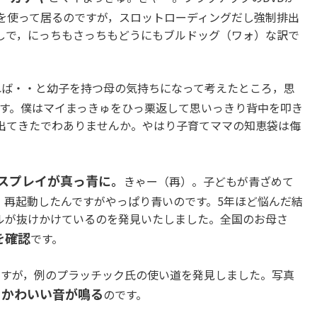
ini を使って居るのですが，スロットローディングだし強制排出
しで，にっちもさっちもどうにもブルドッグ（ワォ）な訳で
れば・・と幼子を持つ母の気持ちになって考えたところ，思
す。僕はマイまっきゅをひっ栗返して思いっきり背中を叩き
出てきたでわありませんか。やはり子育てママの知恵袋は侮
スプレイが真っ青に。
きゃー（再）。子どもが青ざめて
，再起動したんですがやっぱり青いのです。5年ほど悩んだ結
ルが抜けかけているのを発見いたしました。全国のお母さ
を確認
です。
ですが，例のプラッチック氏の使い道を発見しました。写真
とかわいい音が鳴る
のです。