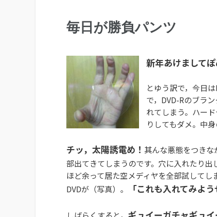
毎日が勝負パンツ
新年あけましてぽ
とゆう訳で，今日は
で，DVD-Rのブ
れてしまう。ハード
りしてもダメ。中身
チッ，太陽誘電め！
其んな悪態をつきな
部出てきてしまうのです。穴に入れたり出
ほど余って居た空メディヤを全部試してし
「これも入れてみよう
DVDが（写真）。
ギュイーガチャギュイ
しばらくすると，