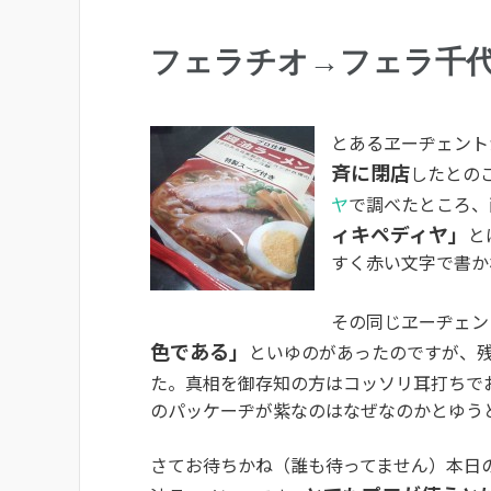
フェラチオ→フェラ千
とあるヱーヂェント
斉に閉店
したとの
ヤ
で調べたところ、
ィキペディヤ」
と
すく赤い文字で書か
その同じヱーヂェン
色である」
といゆのがあったのですが、
た。真相を御存知の方はコッソリ耳打ちで
のパッケーヂが紫なのはなぜなのかとゆう
さてお待ちかね（誰も待ってません）本日