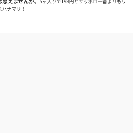
は思えませんが、
5ヶ入りで198円とサッポロ一番よりもリ
れハナマサ！