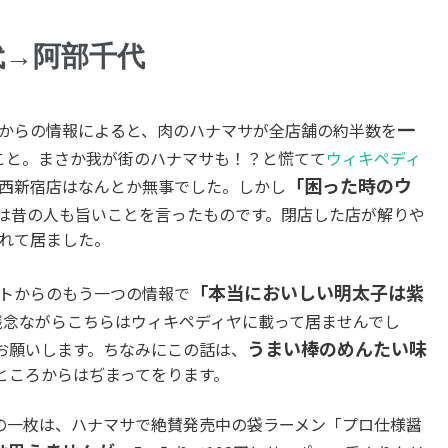
代→阿部千代
一
からの情報によると、肉のハナマサが全店舗の約半数を
こと。まさか我が街のハナマサも！？と慌てて
ウィキペディ
「困った時のウ
西新宿店はなんとか無事でした。しかし
は昔の人も旨いことを言ったものです。閉店した店が解りや
れて居ました。
「本当においしい明太子は紫
トからのもう一つの情報で
残念ながらこちらはウィキペディヤに載って居ませんでし
うまい棒のめんたい味
お願いします。ちなみにこの話は、
ところからはぢまってをります。
の一枚は、ハナマサで絶賛発売中の袋ラーメン「プロ仕様醤