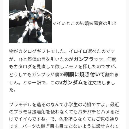
マイいとこの結婚披露宴の引出
物がカタログギフトでした。イロイロ選べたのです
ガンプラ
が、ひと際僕の目を引いたのが
です。何度
もカタログを見直して欲しいモノを探したのですが、
網膜に焼き付いて
どうしてもガンプラが僕の
離れま
νガンダム
せん。とゆー訳で、この
を注文致しまし
た。
プラモデルを造るのなんて小学生の時鰤ですよ。最近
のプラモは接着剤を使わなくてもパチパチとハメるだ
けでイイんですね。で、色を塗らなくてもご覧の通り
です。パーツの継ぎ目も目立たないように設計されて