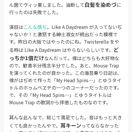
白髪を染めづ
ん居てヴィッ栗しました。油断して
に
行ったのは失敗でした。
演目は
こんな感ぢ
。Like A Daydream が入ってないぢ
ゃないか！と激怒する紳士淑女が続出だった模様で
す。昨日の大阪ではやったのにね。Twisterella をや
ど
る時は Like A Daydream はやらないらしいです。
っちか1個だけ
なんだって。僕はどちらも大好物な
ので、歓喜半分残念半分でした。あと、Mouse Trap
を演ってくれたのが良かった。この海苔乗り日記は、
僕がはぢめて作った「My Head Spins…」とゆうタイ
トルのホゥムペヱヂの一つのコーナーだったのです。
で、その「My Head Spins…」とゆうタイトルは
Mouse Trap の歌詞から拝借したものなのです。
其んな此んなで、総じて満足でした。音はもっと大き
耳キーン
くても良かったんやで。
ってならなかった