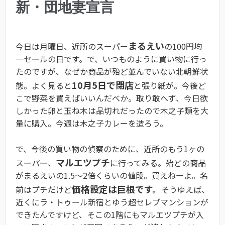
新・団地妻宣言
まるえい
今日は月曜日、近所のスーパー
の100円均
一セールの日です。で、いつものように買い物に行っ
たのですが、なぜか商品が殆ど並んでいない北朝鮮状
10月5日で閉店
態。よく見ると
と張り紙が。今後ど
こで野菜を買えばいいんだべか。取り敢へず、今日欲
しかった卵と玉ね木は品切れだったので木之子類を大
量に購入。今週は木之子カレーを造ろう。
で、今後の買い物の偵察のために、近所のもう1ヶの
マルエツプチ
スーパー、
に行ってみる。殆どの商品
がまるえいの1.5〜2倍くらいの値段。買えねーよ。名
価格設定は巨根です。
前はプチだけど
そうゆえば、
近くにラ・トゥール新宿とゆう超セレブマンションが
できたんですけど、そこの1階にもマルエツプチが入