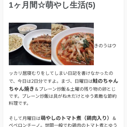
1ヶ月間☆萌やし生活(5)
きのうはウ
ッカリ居寝むりをしてしまい日記を書けなかったの
鮭のちゃん
で、今日は2日分ですよ。まづ、日曜日は
ちゃん焼き
＆プレーン炒飯＆土曜の残り物の卵とじ
です。プレーン炒飯は具がね木だけとゆう素敵な節約
料理です。
萌やしのトマト煮（鶏肉入り）
そして月曜日は
＆
ペペロンチーノ。世間一般でわ鶏肉のトマト煮とゆう