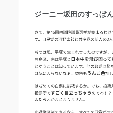
ジーニー坂田のすっぽ
さて、第46回衆議院議員選挙が始まるわけ
す。自民党の河野太郎と共産党の新人の2
ぢつは私、平塚で生まれ育ったのですが、
日本中を飛び回って
豊島区、南は平塚と
とゆうことは知っています。他の政党は勝
うんこ色
は気に入らないなぁ。顔色も
だ
はぢめての白票に挑戦するか。でも、投票
すごく目立っちゃう
投票所で
のでわ！？
まだ考えがまとまりません。
小選挙区制でやるなら、すべての政党がす