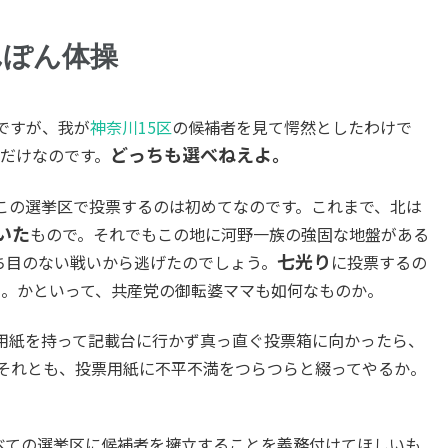
んぽん体操
ですが、我が
神奈川15区
の候補者を見て愕然としたわけで
どっちも選べねえよ。
人だけなのです。
この選挙区で投票するのは初めてなのです。これまで、北は
いた
もので。それでもこの地に河野一族の強固な地盤がある
七光り
ち目のない戦いから逃げたのでしょう。
に投票するの
し。かといって、共産党の御転婆ママも如何なものか。
用紙を持って記載台に行かず真っ直ぐ投票箱に向かったら、
それとも、投票用紙に不平不満をつらつらと綴ってやるか。
べての選挙区に候補者を擁立することを義務付けてほしいも