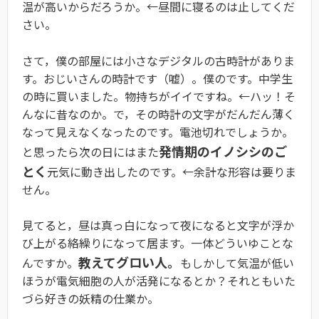
温が高いからだろうか。←昼間に寝るのは止してくだ
さい。
さて，僕の部屋には小さなデジタルの古時計がありま
す。おじいさんの時計です（嘘）。僕のです。中学生
の時に買いました。物持ちがイイですね。←ハッ！そ
んなに昔なのか。で，その時計の文字がだんだん薄く
なって見えなくなったのです。電池切れでしょうか。
発情期のイノシシのご
と思ったら次の日にはまた
とく
元気に動き出したのです。←余計な形容は要りま
せん。
見てると，昼は真っ白になって夜になると文字が浮か
び上がる絡繰りになって居ます。一体どういゆことな
教えてグロい人。
んですか。
もしかして気温が低い
ほうが電気細胞の人が活発になるとか？それともいた
づら好きの妖精の仕業か。