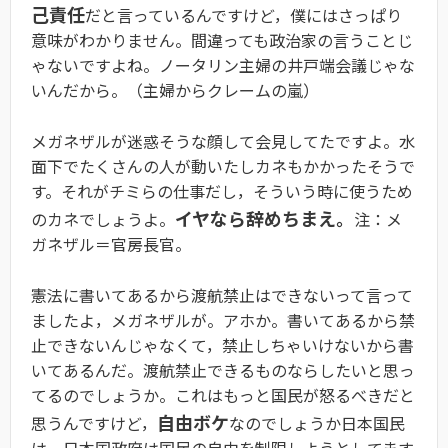
己責任
だと言っているんですけど，僕にはさっぱり
意味がわかりません。間違っても政治家の言うことじ
ゃないですよね。ノータリン主婦の井戸端会議じゃな
いんだから。（主婦からクレームの嵐）
メガネザルが迷惑そうな顔して会見してたですよ。水
面下でたくさんの人が動いたしカネもかかったそうで
す。それがチミらの仕事だし，そういう時に使うため
イヤなら辞めちまえ。
のカネでしょうよ。
注：メ
ガネザル＝官房長官。
憲法に書いてあるから渡航禁止はできないって言って
ましたよ，メガネザルが。アホか。書いてあるから禁
止できないんじゃなくて，禁止しちゃいけないから書
いてあるんだ。渡航禁止できるものならしたいと思っ
てるのでしょうか。これはもっと国民が怒るべきだと
自由ボケ
思うんですけど，
なのでしょうか日本国民
は。日本国政府は国民の自由を制限しようとしてます