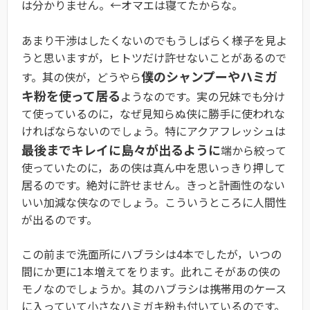
は分かりません。←オマエは寝てたからな。
あまり干渉はしたくないのでもうしばらく様子を見よ
うと思いますが，ヒトツだけ許せないことがあるので
僕のシャンプーやハミガ
す。其の侠が，どうやら
キ粉を使って居る
ようなのです。実の兄妹でも分け
て使っているのに，なぜ見知らぬ侠に勝手に使われな
ければならないのでしょう。特にアクアフレッシュは
最後までキレイに島々が出るように
端から絞って
使っていたのに，あの侠は真ん中を思いっきり押して
居るのです。絶対に許せません。きっと計画性のない
いい加減な侠なのでしょう。こういうところに人間性
が出るのです。
この前まで洗面所にハブラシは4本でしたが，いつの
間にか更に1本増えてをります。此れこそがあの侠の
モノなのでしょうか。其のハブラシは携帯用のケース
に入っていて小さなハミガキ粉も付いているのです。