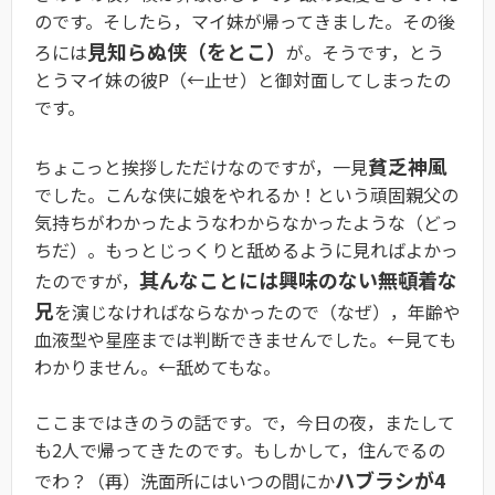
のです。そしたら，マイ妹が帰ってきました。その後
見知らぬ侠（をとこ）
ろには
が。そうです，とう
とうマイ妹の彼P（←止せ）と御対面してしまったの
です。
貧乏神風
ちょこっと挨拶しただけなのですが，一見
でした。こんな侠に娘をやれるか！という頑固親父の
気持ちがわかったようなわからなかったような（どっ
ちだ）。もっとじっくりと舐めるように見ればよかっ
其んなことには興味のない無頓着な
たのですが，
兄
を演じなければならなかったので（なぜ），年齢や
血液型や星座までは判断できませんでした。←見ても
わかりません。←舐めてもな。
ここまではきのうの話です。で，今日の夜，またして
も2人で帰ってきたのです。もしかして，住んでるの
ハブラシが4
でわ？（再）洗面所にはいつの間にか