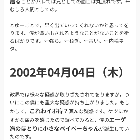
居る
ことがバレては兄としての面目は丸潰れです。←
むしろ人間としての。
とゆーことで，早く出ていってくれないかと思ってを
ります。僕が追い出されるようなことがないことを祈
るばかりです。←強ち。←ねぎ。←古い。←内輪ネ
タ。
2002年04月04日（木）
政界では様々な疑惑が取りざたされてをりますが，つ
いにこの僕にも重大な疑惑が持ち上がりました。もし
これわイボ痔？
かして，
其んな疑惑です。ケツにか
エーゲ
すかな痛みを感じたので調べてみると，僕の
海のほとり
小さなベイベーちゃん
に
が誕生してい
たのです。