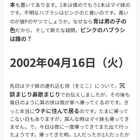
本
も置いてあります。1本は僕のでもう1本はマイ妹の
です。不明なハブラシはピンクのと青いのです。青い
青は男の子の
のが彼Pのヤツでしょうか。なぜなら
色
ピンクのハブラシ
だから。そして新たな疑問，
は誰の？
2002年04月16日（火）
冗
先日はマイ妹の連れ込む侠（をとこ）について，
談まじり鼻歌まじり
でお伝えしましたが，その後も
毎日のように其の侠は我が家へ帰ってくるのです。き
ウチに住んで居る
っと本当に
のです。たまに帰って
こない日もありますが，其んな時はマイ妹も帰ってき
ません。で，今日は夜に一度帰ってきてまた出て行っ
たようです。帰ってきた時，1人だったか2人だったか