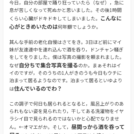
今日，自分の部屋で踊り狂っていたら（なぜ），急に
息が苦しくなって死ぬかと思いました。その後1時間
こんなに
くらい心臓がドキドキしてしまいました。
心がときめいたのは
何年鰤でしょうか。
其んな手前の老化自慢はさてをき。3日ほど前にマイ
妹が友達連中を連れ込んで酒を呑り，ドンチャン騒ぎ
をしてをりました。僕は写真の撮影を頼まれました。
自分ちで集合写真を撮る
なぜ
のか。まぁそれはイ
イのですが，そのうちの1人がきのうも今日もウチに
泊まって居るようなのです。泊まって居るといゆより
住んでいるのでわ？
は
この調子で何日も居られるとなると，風呂上がりのあ
られもない姿を見られたり，干してある洗濯物をイヤ
ラシイ目で見られるのではないかと心配でなりませ
昼間っから酒を呑って
ん。←オマエがか。そして，