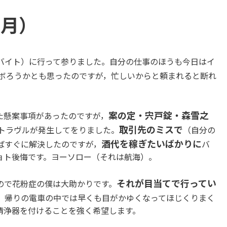
（月）
バイト）に行って参りました。自分の仕事のほうも今日はイ
ボろうかとも思ったのですが，忙しいからと頼まれると断れ
案の定・宍戸錠・森雪之
た懸案事項があったのですが，
取引先のミスで
トラヴルが発生してをりました。
（自分の
酒代を稼ぎたいばかりに
ばすぐに解決したのですが，
バ
ョト後悔です。ヨーソロー（それは航海）。
それが目当てで行ってい
ので花粉症の僕は大助かりです。
。帰りの電車の中では早くも目がかゆくなってほじくりまく
清浄器を付けることを強く希望します。