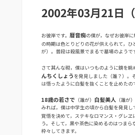
2002年03月21日
暦音痴
お彼岸です。
の僕が，なぜお彼岸に
の時期は色とりどりの花が供えられて，ひ
が）。普段は殺風景でまるで墓場のようで
さて其んな砌，僕はいつものように鏡を眺
んちくしょう
を発見しました（誰？）。
は悟ったように白髪を抜くことを止めたの
18歳の若さで
白髪美人
（誰が）
（誰が
みれば，僕は中学生の頃から白髪を発見し
覚悟を決めて，ステキなロマンス・グレヱ
う。そして，黒や茶色に染めるのはつまら
枠々してきます。