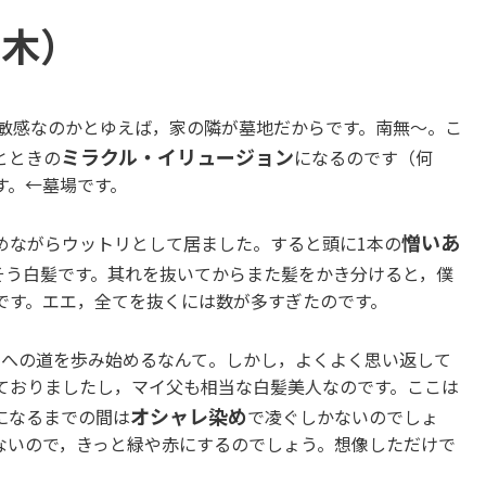
（木）
敏感なのかとゆえば，家の隣が墓地だからです。南無〜。こ
ミラクル・イリュージョン
とときの
になるのです（何
す。←墓場です。
憎いあ
めながらウットリとして居ました。すると頭に1本の
そう白髪です。其れを抜いてからまた髪をかき分けると，僕
です。エエ，全てを抜くには数が多すぎたのです。
）への道を歩み始めるなんて。しかし，よくよく思い返して
ておりましたし，マイ父も相当な白髪美人なのです。ここは
オシャレ染め
になるまでの間は
で凌ぐしかないのでしょ
ないので，きっと緑や赤にするのでしょう。想像しただけで