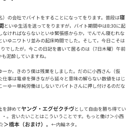
寝
名）の会社でバイトをすることになってをります。普段は
間
といゆ生活を送ってをりますが，バイト期間中は8:30に起
しなければならないといゆ緊張感からか，でんでん寝むれな
るといゆニワトリ並みの起床時間でした。そして，今日こそは
りでしたが，今この日記を書いて居るのは（7日木曜）午前
しかも泥酔していますね。
ゆーか，きのう僕は残業をしました。だのに小西さん（仮
た仕事は電卓を弾きながら延々と意味の解らない数値をはじ
こーゆー単純労働はしないでバイトさんに押し付けるのだな
ヤング・エグゼクチヴ
社を辞めて
として自由を勝ち得てい
・・。言いたいことはこういうことです。もっと働け＞小西
☆＞橋本（おまけ）。
←内輪ネタ。