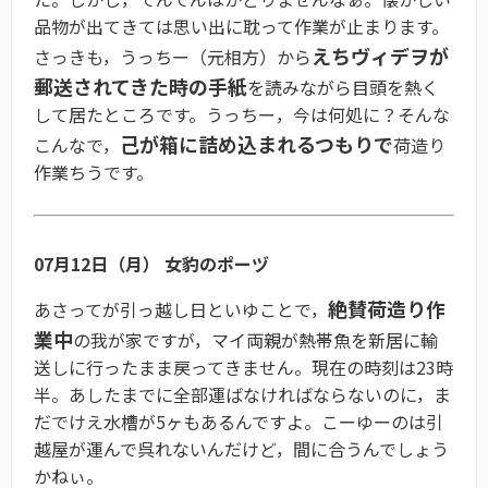
品物が出てきては思い出に耽って作業が止まります。
えちヴィデヲが
さっきも，うっちー（元相方）から
郵送されてきた時の手紙
を読みながら目頭を熱く
して居たところです。うっちー，今は何処に？そんな
己が箱に詰め込まれるつもりで
こんなで，
荷造り
作業ちうです。
07月12日（月） 女豹のポーヅ
絶賛荷造り作
あさってが引っ越し日といゆことで，
業中
の我が家ですが，マイ両親が熱帯魚を新居に輸
送しに行ったまま戻ってきません。現在の時刻は23時
半。あしたまでに全部運ばなければならないのに，ま
だでけえ水槽が5ヶもあるんですよ。こーゆーのは引
越屋が運んで呉れないんだけど，間に合うんでしょう
かねぃ。