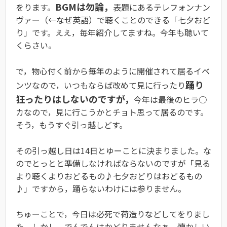
BGMは勿論，
をります。
表題にあるテレフォンナン
ヴァー（←なぜ英語）で聴くことのできる「七夕おど
り」です。ええ，毎年紹介してますね。今年も聴いて
くらさい。
で，物心付く前から毎年のように開催されて居るイベ
踊り
ンツなので，いつもならば改めて見に行ったり
狂ったりはしないのですが，
今年は最後のヒラ○
カなので，見に行こうかとチョト思って居るのです。
そう，もうすぐ引っ越しどす。
その引っ越し日は14日とゆーことに決まりました。な
のでとっとと準備しなければならないのですが「見る
より聴くよりおどるもの♪七夕おどりはおどるもの
♪」ですから，踊らないわけには参りません。
ちゅーことで，今日は必死で荷造りなどしてをりまし
た。しかし，でんでんはかどりませんなぁ。懐かしい