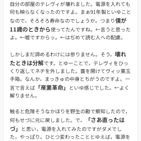
自分の部屋のテレヴィが壊れました。電源を入れても
何も映らなくなったのですよ。まぁ91年製といゆこと
僕が
なので，そろそろ寿命なのでしょうか。つまり
11歳のときから
使ってたんですね。←言うと思った
よ。←嘘ですからッ。←はぢめて読む人への配慮。
壊れ
しかしまだ諦めるわけには参りません。そう，
たときは分解
です。とゆーことで，テレヴィをひっ
くり返してネヂを外しました。蓋を開けてヴィッ栗玉
手箱。なんか，まっきゅの中身とちがうのですよ。一
「産業革命」
言で言えば
といゆ感じでした。←よく
解りません。
触ると危険そうなかほりを野生の勘で察知したので，
「さあ直ったは
何もせづに元に戻しました。で，
づ」
と思い，電源を入れてみたのですがダメでし
た，やっぱり。ひとつ変わったこととゆえば，電源を