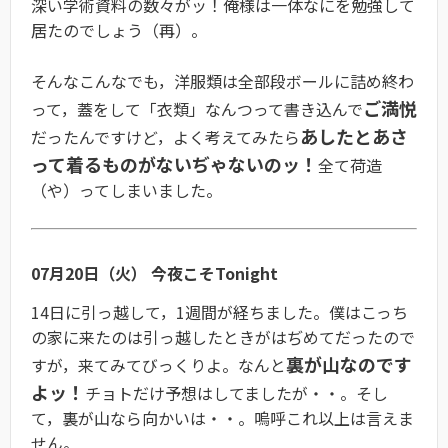
深い学術資料の数々がッ！俺様は一体なにを勉強して
居たのでしょう（再）。
そんなこんなでも，洋服類は全部段ボールに詰め終わ
ご満悦
って，蓋をして「衣類」なんつって書き込んで
あしたとあさ
だったんですけど，よく考えてみたら
って着るものがないぢゃないのッ！
全て荷造
（や）ってしまいました。
07月20日（火） 今夜こそTonight
14日に引っ越して，1週間が経ちました。僕はこっち
の家に来たのは引っ越したときがはぢめてだったので
裏が山なのです
すが，来てみてびっくりよ。なんと
よッ！
チョトだけ予想はしてましたが・・。そし
て，裏が山なら向かいは・・。嗚呼これ以上は言えま
せん。