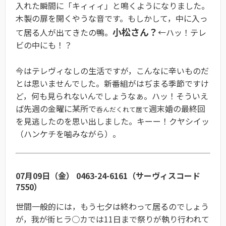
入れた瞬間に「キィィィ」と鳴くようになりました。
木製の扉を開くやうな音です。もしかして，中に入っ
小松さん？
て居る人が出てきたの鴨。
←ハッ！テレ
ビの中にも！？
今はテレヴィなしの生活ですが，こんなに辛いものだ
とは思いませんでした。新番組がはぢまる季節ですけ
ど，何も見られないんでしょうなぁ。ハッ！そういえ
ば先週の金曜に某所で
週末婚の最終回
呑んだくれて居て
を見逃したのを思い出しました。キーー！クヤシイッ
（ハンケチを噛みながら）。
07月09日（金） 0463-24-6161（サーヴィスコード
7550）
世間一般的には，もう七夕は終わって居るのでしょう
が，我が街ヒラ○カでは11日まで祭りが執り行われて