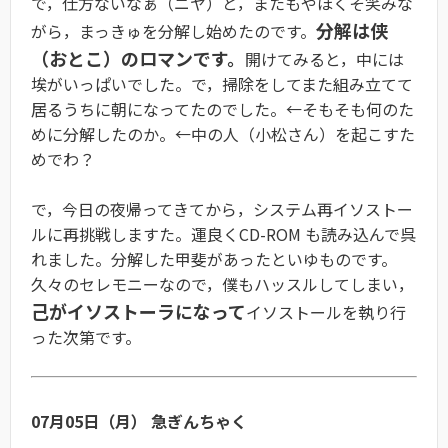
で，仕方ないなぁ（ニヤ）と，またもやほくそ笑みな
分解は侠
がら，まっきゅを分解し始めたのです。
（おとこ）のロマンです。
開けてみると，中には
埃がいっぱいでした。で，掃除をしてまた組み立てて
居るうちに朝になってたのでした。←そもそも何のた
めに分解したのか。←中の人（小松さん）を起こすた
めでわ？
で，今日の夜帰ってきてから，システム再イソストー
ルに再挑戦しますた。運良くCD-ROM も読み込んで呉
れました。分解した甲斐があったといゆものです。
久々のセレモニーなので，僕もハッスルしてしまい，
己がイソストーラになって
イソストールを執り行
った次第です。
07月05日（月） 急ぎんちゃく