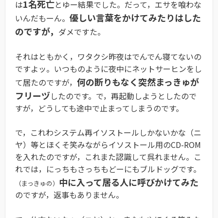
1名死亡
は
とゆー結果でした。だって，エサを喰わな
優しい言葉をかけてみたりはした
いんだもーん。
のですが，
ダメですた。
それはともかく，ワタクシ昨夜はでんでん寝てないの
ですよッ。いつものように夜中にネットサーヒンをし
何の断りもなく突然まっきゅが
て居たのですが，
フリーヅ
したのです。で，再起動しようとしたので
すが，どうしても途中で止まってしまうのです。
で，これわシステム再イソストールしかないかな（ニ
ヤ）等とほくそ笑みながらイソストール用のCD-ROM
を入れたのですが，これまた認識して呉れません。こ
れでは，にっちもさっちもどーにもブルドッグです。
中に入って居る人に呼びかけてみた
（まっきゅの）
のですが，返事もありません。