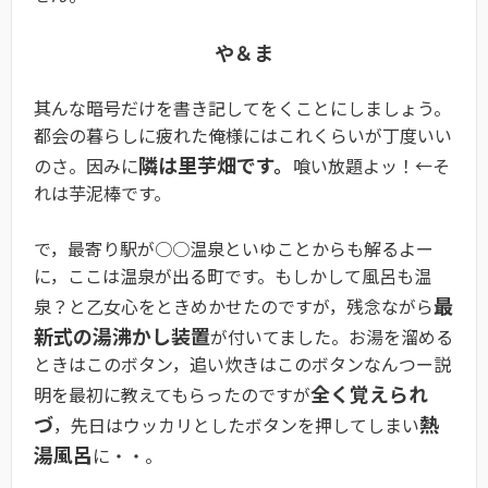
や＆ま
其んな暗号だけを書き記してをくことにしましょう。
都会の暮らしに疲れた俺様にはこれくらいが丁度いい
隣は里芋畑です。
のさ。因みに
喰い放題よッ！←そ
れは芋泥棒です。
で，最寄り駅が○○温泉といゆことからも解るよー
に，ここは温泉が出る町です。もしかして風呂も温
最
泉？と乙女心をときめかせたのですが，残念ながら
新式の湯沸かし装置
が付いてました。お湯を溜める
ときはこのボタン，追い炊きはこのボタンなんつー説
全く覚えられ
明を最初に教えてもらったのですが
づ
熱
，先日はウッカリとしたボタンを押してしまい
湯風呂
に・・。