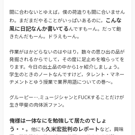
間に合わないとゆえば，僕の荷造りも間に合いません
こんな
わ。まだまだやることがいっぱいあるのに，
風に日記なんか書いてる
んですもーん。だって飽
きたんだもーん。ドラえもーん。
作業がはかどらないのはやはり，数々の思ひ出の品が
発掘されるからでして，その度に足止めを喰らってを
ります。今日の出土品の中から1ヶ紹介しましょう。
学生のときのノートなんですけど，タレント・マネー
ヂメントとゆう授業で業界用語についての巻〜。
グルーピー….ミュージシャンとFUCKすることだけが
生き甲斐の肉体派ファン。
俺様は一体なにを勉強して居たのでしょ
う・・。
久米宏批判のレポート
他にも
など，興味