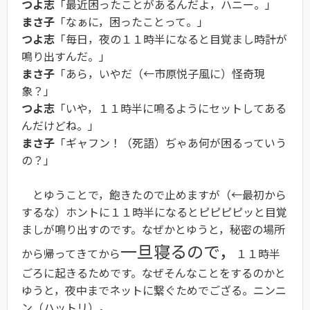
つよ志
「最近困ったことがあるんだよ，ハニー。」
まさ子
「なぁに，困ったことって。」
つよ志
「毎日，夜の１１時半になると目覚まし時計が
鳴り出すんだ。」
まさ子
「あら，いやだ（←市原悦子風に）怪奇現
象？」
つよ志
「いや，１１時半に鳴るようにセットしてある
んだけどね。」
まさ子
「ギャフン！（死語）ぢゃあ何が困るっていう
の？」
とゆうことで，飽きたので止めますが（←最初から
するな）ホントに１１時半になるとピピピピッと目覚
ましが鳴り出すのです。なぜかとゆうと，秘密の場所
一旦寝るので，
から帰ってきてから
１１時半
ごろに起きるためです。なぜそんなことをするのかと
ゆうと，夜中までネットに繋ぐためでござる。ニンニ
ン（ハットリ）。