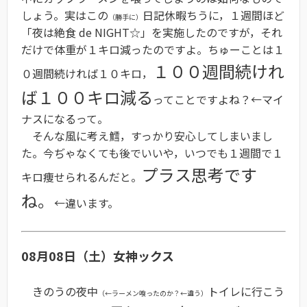
しょう。実はこの
日記休暇ちうに，１週間ほど
（勝手に）
「夜は絶食 de NIGHT☆」を実施したのですが，それ
だけで体重が１キロ減ったのですよ。ちゅーことは１
１００週間続けれ
０週間続ければ１０キロ，
ば１００キロ減る
ってことですよね？←マイ
ナスになるって。
そんな風に考え鱈，すっかり安心してしまいまし
た。今ぢゃなくても後でいいや，いつでも１週間で１
プラス思考です
キロ痩せられるんだと。
ね。
←違います。
08月08日（土）女神ックス
きのうの夜中
トイレに行こう
（←ラーメン喰ったのか？←違う）