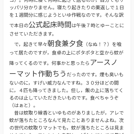
ッパリ分かりません。寝たり起きたりの栗返しで１日
を１週間分に感じようといゆ作戦なのです。そんな訳
公式起床時間
で本日の
は午後７時とゆーことに
させていただきます。
朝食兼夕食
で，起きて早々
（なぬ！？）を喰
って居たのですが，食卓の上にポタポタと空から蚊が
アースノ
降ってくるのです。何事かと思ったら
ーマット作動ちう
だったのです。煙も臭いも
ないのに，すげい威力なんですね。３０分ほどの間
に，４匹も降ってきました。但し，飯の上に落ちてく
るのは止していただきたいものです。食べちゃうぞ
（はぁと）。
昔は蚊取り線香といゆものがありましたが，アレで
蚊が落ちたところなんて見たことありませんよね。次
の世代の蚊取りマットでも，蚊が落ちたところは見ま