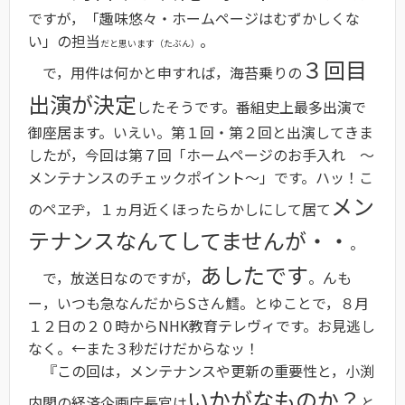
ですが，「趣味悠々・ホームページはむずかしくな
い」の担当
。
だと思います（たぶん）
３回目
で，用件は何かと申すれば，海苔乗りの
出演が決定
したそうです。番組史上最多出演で
御座居ます。いえい。第１回・第２回と出演してきま
したが，今回は第７回「ホームページのお手入れ 〜
メンテナンスのチェックポイント〜」です。ハッ！こ
メン
のペヱヂ，１ヵ月近くほったらかしにして居て
テナンスなんてしてませんが・・
。
あしたです
で，放送日なのですが，
。んも
ー，いつも急なんだからSさん鱈。とゆことで，８月
１２日の２０時からNHK教育テレヴィです。お見逃し
なく。←また３秒だけだからなッ！
『この回は，メンテナンスや更新の重要性と，小渕
いかがなものか？
内閣の経済企画庁長官は
と