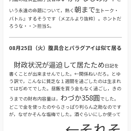
朝まで
いう永遠の命題について，熱く
生トーク・
バトル』するそうです（メヱルより抜粋）。ホントだ
ろうな・・＞担当S。
08月25日（火）腹具合とパラグアイは似て居る
財政状況が逼迫して居たため
日記を
書くことが出来ませんでした。←関係ねいだろ。とゆ
う訳で，こんなに貧乏な１週間を過ごしたのは生まれ
てはぢめてでした。昼飯を買う金もなく過ごし，きの
わづか358圓
うまでの財布内容量は，
でした。
どこで金を使ったのやらさっぱり判らん之助なのです
が，なぜかそんな塩梅でした。酒ぐらいにしか使って
←それそ