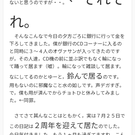
ないと思うのですが・・。
れ。
そんなこんなで今日の夕方ごろに銀行に行って金を
下ろしてきました。僕が銀行のCDコーナーに入るの
と同時に３〜４人のオヴァサンが入ってきたのです
が，その人達，CD機の前に並ぶ訳でもなく輪になっ
て踊って居ます（嘘）。輪になって雑談して居ます。
鈴んで居る
なにしてるのかとゆーと，
のです。
用もないのに邪魔なこと水の如しです。声デガすぎ。
で，僕も用が済んでからチョトひと休みしてみまし
た。←同罪。
さてさて其んなことはともかく，実は７月２５日で
２周年を迎えて居た
この日記は
のでした。
今日気付きました。もう１ヵ月も過ぎてますね。こん