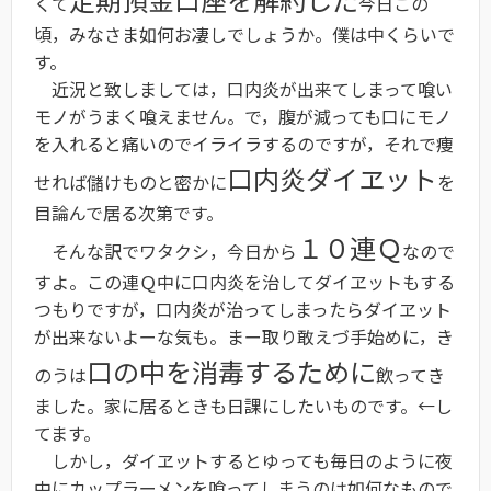
くて
今日この
頃，みなさま如何お凄しでしょうか。僕は中くらいで
す。
近況と致しましては，口内炎が出来てしまって喰い
モノがうまく喰えません。で，腹が減っても口にモノ
を入れると痛いのでイライラするのですが，それで痩
口内炎ダイヱット
せれば儲けものと密かに
を
目論んで居る次第です。
１０連Ｑ
そんな訳でワタクシ，今日から
なので
すよ。この連Ｑ中に口内炎を治してダイヱットもする
つもりですが，口内炎が治ってしまったらダイヱット
が出来ないよーな気も。まー取り敢えづ手始めに，き
口の中を消毒するために
のうは
飲ってき
ました。家に居るときも日課にしたいものです。←し
てます。
しかし，ダイヱットするとゆっても毎日のように夜
中にカップラーメンを喰ってしまうのは如何なもので