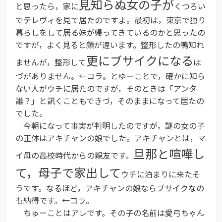
見知らぬ女の子が
と思ったら，家に
くつろい
でテレヴィを見て居たのですよ。最初は，東京で独り
暮らしをして居る妹が帰ってきているのかと思ったの
ですが，よく見ると顔が違います。整形したの鴨知れ
更にブサイクになる
ませんが，整形して
は
づがありません。←コラ。とゆーことで，確かに知ら
ない人がウチに居たのですが，そのときは「アンタ
誰？」と訊くこともできづ，そのままになって居たの
でした。
今朝になって事実が判明したのですが，謎の女の子
の正体はアキチャンの娘でした。アキチャンとは，マ
旦那と喧嘩し
イ母の高校時代からの親友です。
て，母子で家出して
ウチに泊まりに来たそ
うです。なるほど，アキチャンの娘ならブサイクなの
も納得です。←コラ。
ちゅーことはアレです。その子の名前は愛弓ちゃん