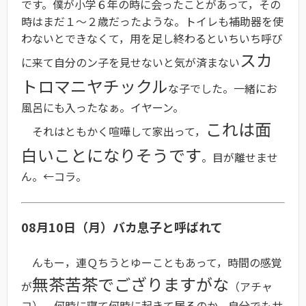
です。僕が小学６年の時に会ったことがあって，その
時はまだ１〜２歳だったような。トイレも補助器を使
わないとできなくて，用を足し終わるといちいち呼び
スカ
に来て自分のン子を見せないと気が済まない
トロマニヤチックル
な子でした。一緒にお
風呂にも入ったなぁ。イヤーン。
これは面
それはともかく喧嘩して家出って，
白いことになりそうです
。目が離せませ
ん。←コラ。
08月10日（月）バカ息子と呼ばれて
んもー，連Ｑちうとゆーこともあって，時間の感覚
無茶苦茶でござりますがな
が
（アチャ
コ）。何時に寝て何時に起きて居るのか，自分でもサ