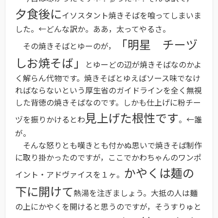
夕食後に
イソスタント焼きそばを喰ってしまいま
した。←どんな訳か。ああ，太ってやるさ。
「明星 チーヅ
その焼きそばとゆーのが，
しお焼そば」
とゆーどの辺が焼きそばなのかよ
く解らん代物です。焼きそばとゆえばソース味でなけ
ればならないという厚生省のガイドラインを全く無視
した背徳の焼きそばなのです。しかも仕上げに粉チー
見上げた根性です
ヅを振りかけるとわ
。←誰
が。
そんな怒りとも嘆きとも付かぬ思いで焼きそば制作
に取り掛かったのですが，ここでかわちゃんのワンポ
かやくは麺の
イント・アドヴァイスを１ヶ。
下に開けて
熱湯を注ぎましょう。大抵の人は麺
の上にかやくを開けると思うのですが，そうすりゅと