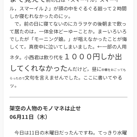
ル，スマーイル♪」が頭の中をぐるぐる廻って２時間
しか寝むれなかったのにッ。
で，前の日に寝てないのにカラヲケの後朝まで飲っ
て居たのは，一体全体どーゆーことか。まーいろいろ
でしたが「モーニング娘。」が唱えなかったことが悔
しくて，真夜中に泣いてしまいました。←一部の人用
１０００円しか出
ネタ。小西君は飲り代を
してくれなかった
んだけど，昼に
中華をおごっても
文句を言えませんでした。ここに書いてやる
らったので
ッ。
架空の人物のモノマネは止せ
06月11日（木）
今日は11日の木曜日だったんですね。てっきり水曜