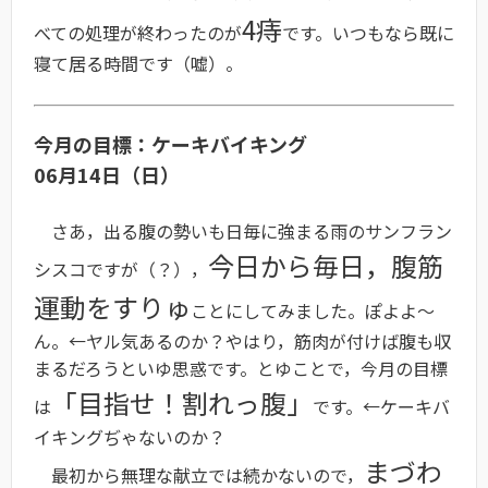
4痔
べての処理が終わったのが
です。いつもなら既に
寝て居る時間です（嘘）。
今月の目標：ケーキバイキング
06月14日（日）
さあ，出る腹の勢いも日毎に強まる雨のサンフラン
今日から毎日，腹筋
シスコですが（？），
運動をすりゅ
ことにしてみました。ぽよよ〜
ん。←ヤル気あるのか？やはり，筋肉が付けば腹も収
まるだろうといゆ思惑です。とゆことで，今月の目標
「目指せ！割れっ腹」
は
です。←ケーキバ
イキングぢゃないのか？
まづわ
最初から無理な献立では続かないので，