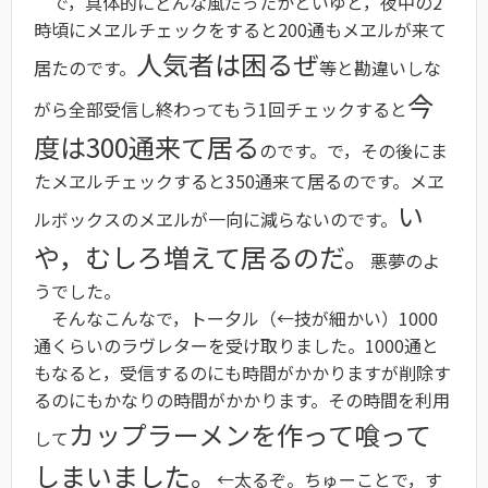
で，具体的にどんな風だったかといゆと，夜中の2
時頃にメヱルチェックをすると200通もメヱルが来て
人気者は困るぜ
居たのです。
等と勘違いしな
今
がら全部受信し終わってもう1回チェックすると
度は300通来て居る
のです。で，その後にま
たメヱルチェックすると350通来て居るのです。メヱ
い
ルボックスのメヱルが一向に減らないのです。
や，むしろ増えて居るのだ。
悪夢のよ
うでした。
そんなこんなで，トー夕ル（←技が細かい）1000
通くらいのラヴレターを受け取りました。1000通と
もなると，受信するのにも時間がかかりますが削除す
るのにもかなりの時間がかかります。その時間を利用
カップラーメンを作って喰って
して
しまいました。
←太るぞ。ちゅーことで，す