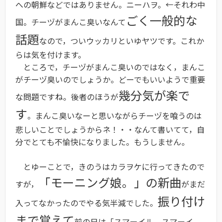
への朝鮮などではありません。ニーハヲ。←それわ中
ごく一般的な
国。チーヅがまんこ臭いなんて
話題
なので，ついウッカリといゆヤツです。これか
らは気を付けます。
ところで，チーヅがまんこ臭いのではなく，まんこ
がチーヅ臭いのでしょうか。どーでもいいようで重要
幾分気が楽で
な問題ですね。後者のほうが
す
。まんこ臭いなーと思いながらチーヅを喰うのは
悲しいことでしょうからネ！・・なんて書いてて，自
分でとても不愉快になりました。もうしません。
とゆーことで，きのうはカラヲケに行ってきたので
「モーニング娘。」の新曲
すが，
がまだ
振り付け
入ってなかったのでやる気半減でした。
まで覚えて
前の日は「スマーイル，スマーイ