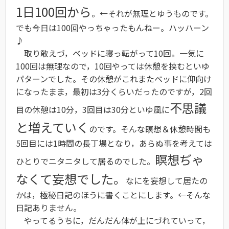
1日100回から
。←それが無理とゆうものです。
でも今日は100回やっちゃったもんねー。ハッハーン
♪
取り敢えづ，ベッドに寝っ転がって10回。一気に
100回は無理なので，10回やっては休憩を挟むといゆ
パターンでした。その休憩がこれまたベッドに仰向け
になったまま，最初は3分くらいだったのですが，2回
不思議
目の休憩は10分，3回目は30分といゆ風に
と増えていく
のです。そんな瞑想＆休憩時間も
5回目には1時間の長丁場となり，あらぬ事を考えては
瞑想ぢゃ
ひとりでニタニタして居るのでした。
なくて妄想でした。
なにを妄想して居たの
かは，極秘日記のほうに書くことにします。←そんな
日記ありません。
やってるうちに，だんだん体が上にづれていって，