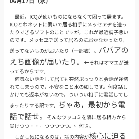
06月17日（水）
最近，ICQが使いものにならなくて困って居ます。
ICQとわネットに繋いで居る相手にメッセヱヂを送っ
たりできるソフトのことですが，これが最近調子悪い
のです。メッセヱヂ送って居るのに届かなかったり，
ババアの
送ってないものが届いたり（一部嘘）。
えち画像が届いたり。
←それはオマエが送
ってるからです。
何気ない話をして居ても突然ぷっつりと会話が途切
れてしまうので，不安なこと水の如しです。何度話し
かけても返事がないので，ついつい相手に電話してし
ぢゃあ，最初から電
まったりする訳です。
話で話せ。
そんなツッコミを隣に居る相方から
受けつつ・・。つつつつつ。←何さ。
核心に迫る
しかし気になるのは，話の内容が