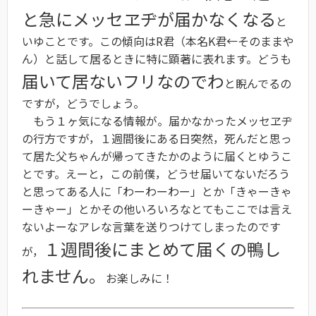
と急にメッセヱヂが届かなくなる
と
いゆことです。この傾向はR君（本名K君←そのままや
ん）と話して居るときに特に顕著に表れます。どうも
届いて居ないフリなのでわ
と睨んでるの
ですが，どうでしょう。
もう１ヶ気になる情報が。届かなかったメッセヱヂ
の行方ですが，１週間後にある日突然，死んだと思っ
て居た父ちゃんが帰ってきたかのように届くとゆうこ
とです。えーと，この前僕，どうせ届いてないだろう
と思ってある人に「わーわーわー」とか「きゃーきゃ
ーきゃー」とかその他いろいろなとてもここでは言え
ないよーなアレな言葉を送りつけてしまったのです
１週間後にまとめて届くの鴨し
が，
れません。
お楽しみに！