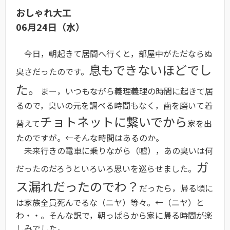
おしゃれ大工
06月24日（水）
今日，朝起きて居間へ行くと，部屋中がただならぬ
息もできないほどでし
臭さだったのです。
た。
まー，いつもながら義理義理の時間に起きて居
るので，臭いの元を調べる時間もなく，歯を磨いて着
チョトネットに繋いでから
替えて
家を出
たのですが。←そんな時間はあるのか。
未来行きの電車に乗りながら（嘘），あの臭いは何
ガ
だったのだろうといろいろ思いを巡らせました。
ス漏れだったのでわ？
だったら，帰る頃に
は家族全員死んでるな（ニヤ）等々。←（ニヤ）と
わ・・。そんな訳で，朝っぱらから家に帰る時間が楽
しみでした。