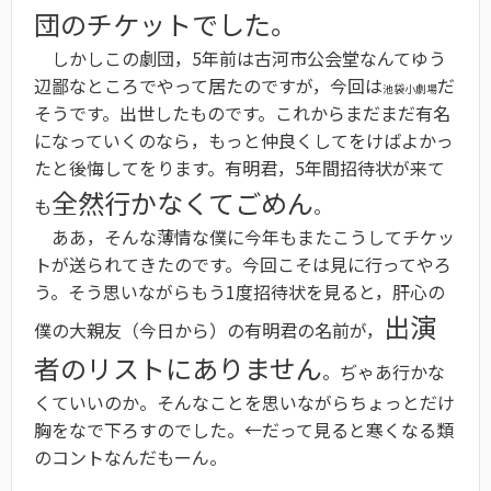
団のチケットでした。
しかしこの劇団，5年前は古河市公会堂なんてゆう
辺鄙なところでやって居たのですが，今回は
だ
池袋小劇場
そうです。出世したものです。これからまだまだ有名
になっていくのなら，もっと仲良くしてをけばよかっ
たと後悔してをります。有明君，5年間招待状が来て
全然行かなくてごめん
も
。
ああ，そんな薄情な僕に今年もまたこうしてチケッ
トが送られてきたのです。今回こそは見に行ってやろ
う。そう思いながらもう1度招待状を見ると，肝心の
出演
僕の大親友（今日から）の有明君の名前が，
者のリストにありません
。ぢゃあ行かな
くていいのか。そんなことを思いながらちょっとだけ
胸をなで下ろすのでした。←だって見ると寒くなる類
のコントなんだもーん。