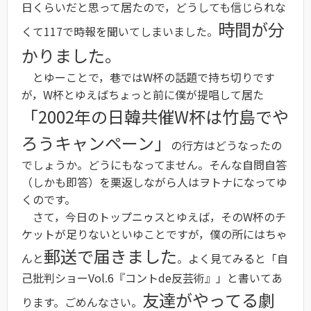
日くらいだと思って居たので，どうしても信じられな
時間が分
くて117で時報を聞いてしまいました。
かりました。
とゆーことで，巷ではW杯の話題で持ち切りです
が，W杯とゆえばちょっと前に僕が提唱して居た
「2002年の日韓共催W杯は竹島でや
ろうキャンペーン」
の行方はどうなったの
でしょうか。どうにもなってません。そんな自問自答
（しかも即答）を栗返しながら人はヲトナになってゆ
くのです。
さて，今日のトップニゥスとゆえば，そのW杯のチ
ケットが足りないといゆことですが，僕の所にはちゃ
郵送で届きました
んと
。よく見てみると「自
己批判ショーVol.6『コントde反芸術』」と書いてあ
友達がやってる劇
ります。ごめんなさい。