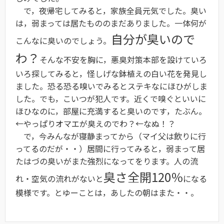
で，夜帰宅してみると，家族全員元気でした。臭い
は，弱まっては居たもののまだありました。一体何が
自分が臭いので
こんなに臭いのでしょう。
わ？
そんな不安を胸に，悪臭対策本部を設けていろ
いろ探してみると，怪しげな鉢植えの白い花を発見し
ました。恐る恐る嗅いでみるとステキなにほひがしま
した。でも，こいつが犯人です。近くで嗅ぐといいに
ほひなのに，部屋に充満すると臭いのです，たぶん。
←やっぱりオマエが臭えのでわ？←なぬ！？
で，今みんなが寝静まってから（マイ父は飲りに行
ってるのだが・・）居間に行ってみると，弱まって居
たはづの臭いがまた強烈になってをります。人の流
臭さ全開120％
れ・空気の流れがないと
になる
模様です。とゆーことは，あしたの朝はまた・・。