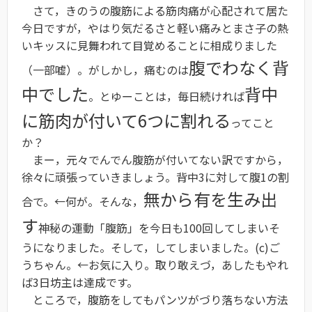
さて，きのうの腹筋による筋肉痛が心配されて居た
今日ですが，やはり気だるさと軽い痛みとまさ子の熱
いキッスに見舞われて目覚めることに相成りました
腹でわなく背
（一部嘘）。がしかし，痛むのは
中でした
背中
。とゆーことは，毎日続ければ
に筋肉が付いて6つに割れる
ってこと
か？
まー，元々でんでん腹筋が付いてない訳ですから，
徐々に頑張っていきましょう。背中3に対して腹1の割
無から有を生み出
合で。←何が。そんな，
す
神秘の運動「腹筋」を今日も100回してしまいそ
うになりました。そして，してしまいました。(c)ご
うちゃん。←お気に入り。取り敢えづ，あしたもやれ
ば3日坊主は達成です。
ところで，腹筋をしてもパンツがづり落ちない方法