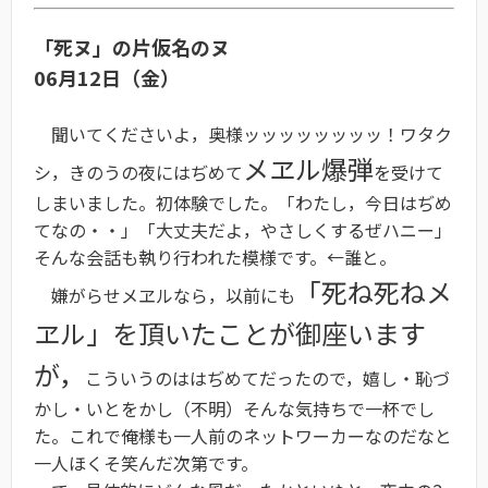
「死ヌ」の片仮名のヌ
06月12日（金）
聞いてくださいよ，奥様ッッッッッッッッ！ワタク
メヱル爆弾
シ，きのうの夜にはぢめて
を受けて
しまいました。初体験でした。「わたし，今日はぢめ
てなの・・」「大丈夫だよ，やさしくするぜハニー」
そんな会話も執り行われた模様です。←誰と。
「死ね死ねメ
嫌がらせメヱルなら，以前にも
ヱル」を頂いたことが御座います
が，
こういうのははぢめてだったので，嬉し・恥づ
かし・いとをかし（不明）そんな気持ちで一杯でし
た。これで俺様も一人前のネットワーカーなのだなと
一人ほくそ笑んだ次第です。