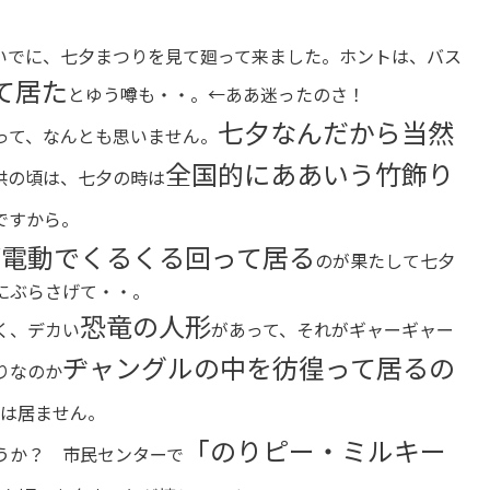
でに、七夕まつりを見て廻って来ました。ホントは、バス
て居た
とゆう噂も・・。←ああ迷ったのさ！
七夕なんだから当然
って、なんとも思いません。
全国的にああいう竹飾り
供の頃は、七夕の時は
ですから。
が電動でくるくる回って居る
のが果たして七夕
にぶらさげて・・。
恐竜の人形
く、デカい
があって、それがギャーギャー
ヂャングルの中を彷徨って居るの
りなのか
竜は居ません。
「のりピー・ミルキー
うか？ 市民センターで