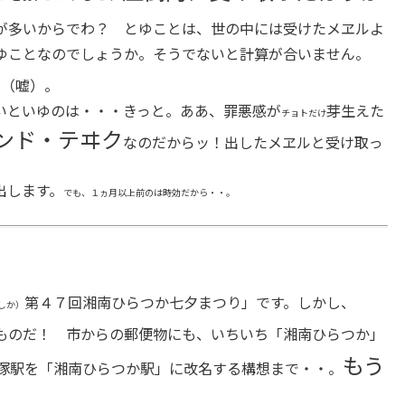
が多いからでわ？ とゆことは、世の中には受けたメヱルよ
ゆことなのでしょうか。そうでないと計算が合いません。
・
（嘘）。
といゆのは・・・きっと。ああ、罪悪感が
芽生えた
チョトだけ
ンド・テヰク
なのだからッ！出したメヱルと受け取っ
出します。
でも、１ヵ月以上前のは時効だから・・。
第４７回湘南ひらつか七夕まつり」です。しかし、
しか）
ものだ！ 市からの郵便物にも、いちいち「湘南ひらつか」
もう
平塚駅を「湘南ひらつか駅」に改名する構想まで・・。