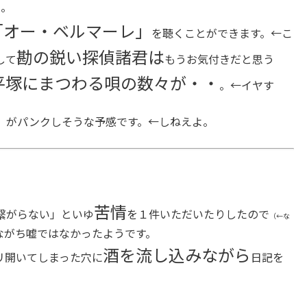
た。
「オー・ベルマーレ」
を聴くことができます。←こ
勘の鋭い探偵諸君は
して
もうお気付きだと思う
平塚にまつわる唄の数々が・・
。←イヤす
」がパンクしそうな予感です。←しねえよ。
苦情
繋がらない」といゆ
を１件いただいたりしたので
（←な
ながち嘘ではなかったようです。
酒を流し込みながら
リ開いてしまった穴に
日記を