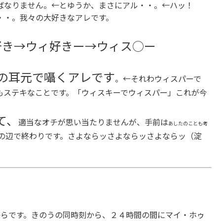
ばなりません。←とゆうか、まさにアル・・。←ハッ！
・・。我々の大好きなアレです。
好き→ウィ好きー→ウィス○ー
の耳元で囁くアレです
。←それわウィスパーで
もステキなことです。「ウィスキーでウィスパー」これが今
て、
適当なオチが思い当たりませんが、手前は
あしたのことも考
の辺で終わりです。さよならッさよならッさよならッ（淀
からです。きのうの同時刻から、２４時間の間にマイ・ホゥ