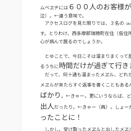
６００人のお客様
ムペヱヂには
泣）。←違う意味で。
アクセスログを見た限りでは、３名の
（あ
す。とりわけ、西多摩郡瑞穂町在住（仮住
心が病んで居るのでしょうか。
とゆことで、今日こそは溜まりまくって居
時間だけが過ぎて行き
るうちに
だって、何十通も溜まったメヱル、どれか
メヱルが来たらすぐ返事を書くこともある
ばかり
。←きゃー。更にいうならば、
出人
だったり。←きゃー（再）。しょー
ったことに！
しかし、受け取ったメヱルと出したメヱ