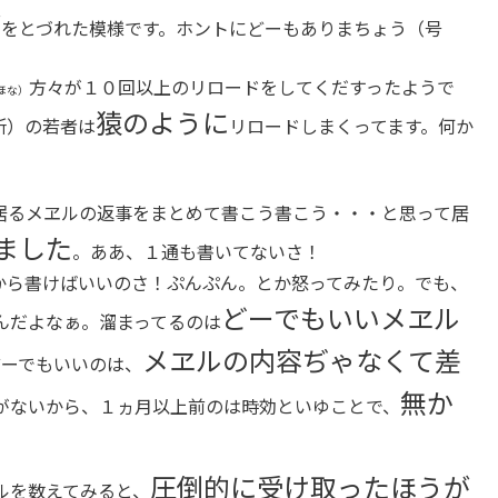
が
をとづれた模様です。ホントにどーもありまちょう（号
方々が１０回以上のリロードをしてくだすったようで
ほな）
猿のように
所）の若者は
リロードしまくってます。何か
るメヱルの返事をまとめて書こう書こう・・・と思って居
ました
。ああ、１通も書いてないさ！
ら書けばいいのさ！ぷんぷん。とか怒ってみたり。でも、
どーでもいいメヱル
んだよなぁ。溜まってるのは
メヱルの内容ぢゃなくて差
どーでもいいのは、
無か
がないから、１ヵ月以上前のは時効といゆことで、
圧倒的に受け取ったほうが
ルを数えてみると、