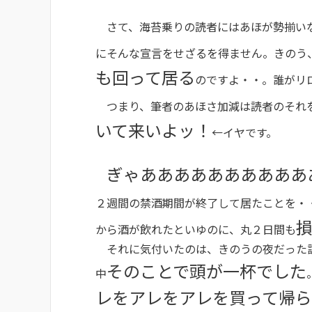
さて、海苔乗りの読者にはあほが勢揃い
にそんな宣言をせざるを得ません。きのう
も回って居る
のですよ・・。誰がリ
つまり、筆者のあほさ加減は読者のそれ
いて来いよッ！
←イヤです。
ぎゃああああああああああ
２週間の禁酒期間が終了して居たことを・
から酒が飲れたといゆのに、丸２日間も
それに気付いたのは、きのうの夜だった訳
そのことで頭が一杯でした
中
レをアレをアレを買って帰