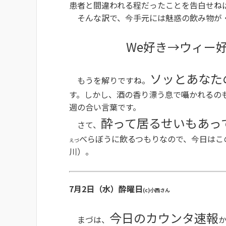
患者と間違われる程だったことを告白せね
そんな訳で、今手元には魅惑の飲み物が
We好き→ウィー
ソッとあなた
もうを解りですね。
す。しかし、酒の香り漂う息で囁かれるの
週の合い言葉です。
酔って居るせいもあっ
さて、
べらぼうに飲るつもりなので、今日はこ
えづ
川）。
7月2日（水）酔曜日
(c)小西さん
今日のカウンタ速報
まづは、