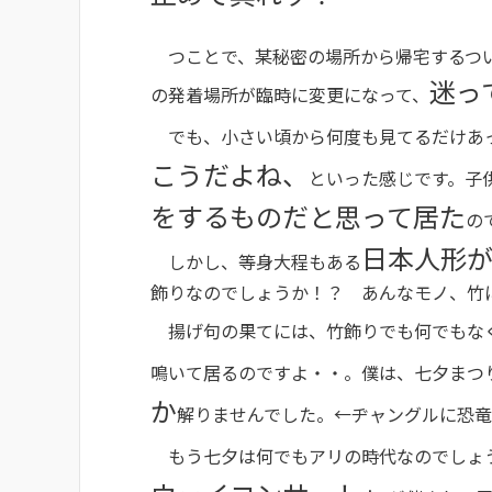
つことで、某秘密の場所から帰宅するつい
迷っ
の発着場所が臨時に変更になって、
でも、小さい頃から何度も見てるだけあ
こうだよね、
といった感じです。子
をするものだと思って居た
の
日本人形
しかし、等身大程もある
飾りなのでしょうか！？ あんなモノ、竹
揚げ句の果てには、竹飾りでも何でもな
鳴いて居るのですよ・・。僕は、七夕まつ
か
解りませんでした。←ヂャングルに恐
もう七夕は何でもアリの時代なのでしょ