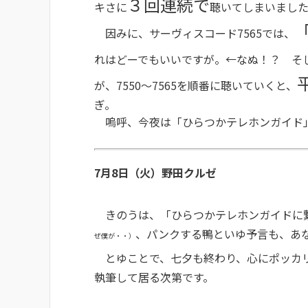
３回連続で
キさに
聴いてしまいまし
因みに、サーヴィスコード7565では、
れはどーでもいいですが。←なぬ！？ そ
が、7550〜7565を順番に聴いていくと、
ぎ。
嗚呼、今夜は「ひらつかテレホンガイド
7月8日（火）野田クルゼ
きのうは、「ひらつかテレホンガイドに
、パンクする鴨といゆ予言も、あ
ぜ僕が・・）
とゆことで、七夕も終わり、心にポッカ
執筆して居る次第です。