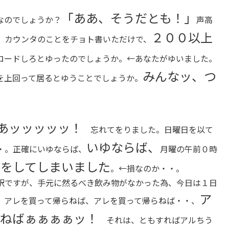
「ああ、そうだとも！」
なのでしょうか？
声高
２００以上
、カウンタのことをチョト書いただけで、
ロードしろとゆったのでしょうか。←あなたがゆいました。
みんなッ、つ
を上回って居るとゆうことでしょうか。
あッッッッッ！
忘れてをりました。日曜日を以て
いゆならば、
・。正確にいゆならば、
月曜の午前０時
損をしてしまいました
。←損なのか・・。
ですが、手元に然るべき飲み物がなかった為、今日は１日
ア
。アレを買って帰らねば、アレを買って帰らねば・・、
らねばぁぁぁぁッ！
それは、ともすればアルちう