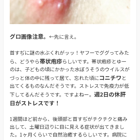
グロ画像注意。
←先に言え。
首すぢに謎の水ぶくれがッッ！ヤフーでググってみた
帯状疱疹
ら、どうやら
らしいです。帯状疱疹とゆー
のは、子どもの頃にかかった水ぼうそうのウイルスが
コニチワ
づっと体の中に残って居て、忘れた頃に
と
出てくるものなんだそうです。ストレスで免疫力が低
週2日の休肝
下してるんだそうです。ですよねー。
日がストレスです！
1週間ほど前から、後頭部と首すぢがチクチクと痛み
出して、土曜日辺りに目に見える症状が出てきまし
た。1ヶ月くらいで自然治癒するらしいです。病院に