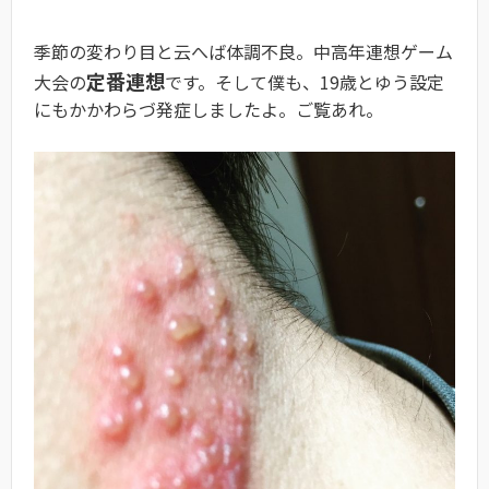
季節の変わり目と云へば体調不良。中高年連想ゲーム
定番連想
大会の
です。そして僕も、19歳とゆう設定
にもかかわらづ発症しましたよ。ご覧あれ。