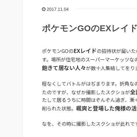
2017.11.04
ポケモンGOのEXレイ
EXレイド
ポケモンGOの
の招待状が届いた
す。場所が住宅地のスーパーマーケッツな
飽きて居ない人々
が数十人集結してをり
程なくしてバトルがはぢまります。折角な
全
たのですが、なぜか撮影したスクショが
たして居るうちに時間はぞんぞん過ぎ、漸く
颯爽と登場した俺様の活
削られた状態。
なを、その時に撮影したスクショが此れで