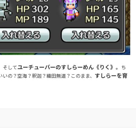
ユーチューバーのすしらーめん《りく》。
、そして
ち
すしらーを育
いいの？空海？釈迦？織田無道？このまま、